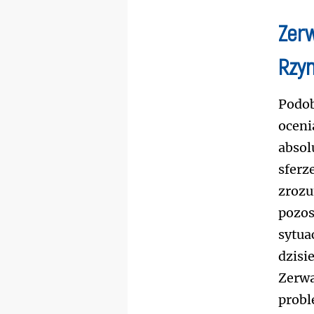
Zer
Rzy
Podob
oceni
absol
sferz
zrozu
pozos
sytua
dzisi
Zerwa
probl