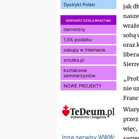
Dystrykt Polski
jak d
nasze
WSPOMÓŻ DZIEŁA BRACTWA
wraże
darowizny
sobą w
1,5% podatku
oraz 
zakupy w Internecie
liber
zrzutka.pl
Sierr
kształcenie
seminarzystów
„Prob
NOWE PROJEKTY
nie u
Franc
Wiar
przez
więc,
Inne serwisy WWW:
sameg