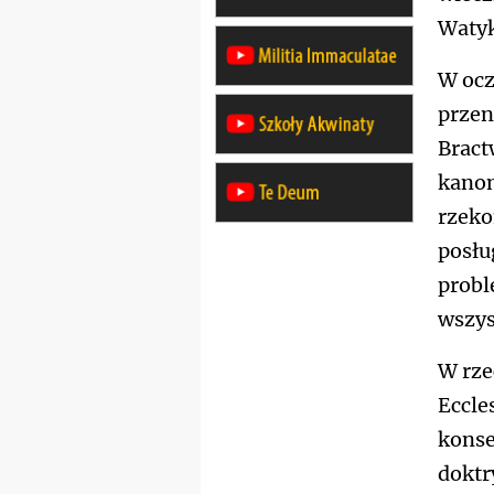
Watyk
W ocz
przen
Bract
kanon
rzeko
posłu
probl
wszys
W rze
Eccle
konse
doktr