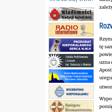
zależ
Roz
Rzym 
tę sa
powie
uzna 
Apost
uregu
utwor
Wypow
pomię