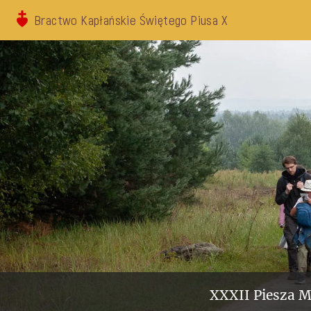
Bractwo Kapłańskie Świętego Piusa X
XXXII Piesza M