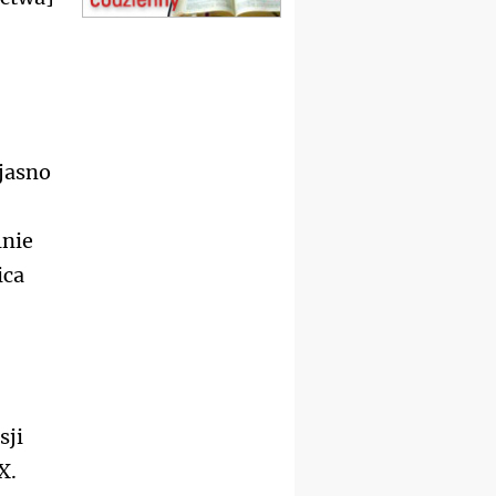
17–21.08
BAJERZE
rekolekcje franciszkańskie
20–22.08
GNIEZNO →
GIETRZWAŁD
Męska pielgrzymka
rowerowa
22.08
OPOLE
jasno
Msza św.
–
23–29.08
BESKIDY
obóz wędrowny dla
lnie
chłopców
ica
24–29.08
KRAKÓW
rekolekcje ignacjańskie dla
kobiet
24–29.08
BAJERZE
rekolekcje ignacjańskie dla
mężczyzn
30.08
RAFAŁY
Msza św.
sji
30.08
GNIEZNO
X.
integracyjne spotkanie