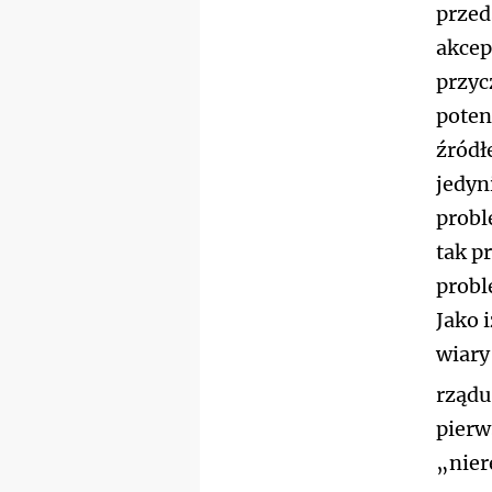
przed
akcep
przyc
poten
źródł
jedyn
probl
tak p
probl
Jako 
wiary
rządu
pierw
„nier