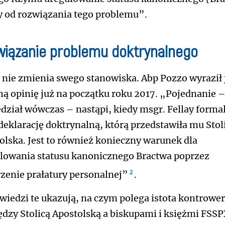
y od rozwiązania tego problemu”.
wiązanie problemu doktrynalnego
nie zmienia swego stanowiska. Abp Pozzo wyraził 
mą opinię już na początku roku 2017. „Pojednanie 
dział wówczas – nastąpi, kiedy msgr. Fellay forma
deklarację doktrynalną, którą przedstawiła mu Stol
olska. Jest to również konieczny warunek dla
lowania statusu kanonicznego Bractwa poprzez
2
zenie prałatury personalnej”
.
iedzi te ukazują, na czym polega istota kontrower
dzy Stolicą Apostolską a biskupami i księżmi FSSP