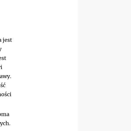
14–19.12
WARSZAWA
rekolekcje ignacjańskie dla
mężczyzn
27.12.2026–01.01.2027
ZAWOJA
sylwestrowy wyjazd
 jest
integracyjny
y
est
i
tawy.
ość
ności
koma
ych.