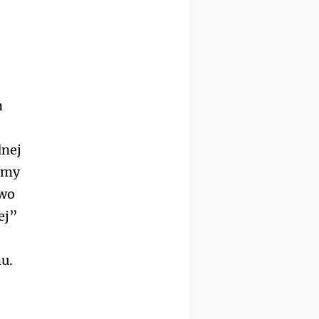
n
dnej
iemy
two
ej”
u.