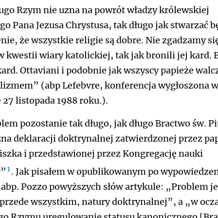
ługo Rzym nie uzna na powrót władzy królewskiej
go Pana Jezusa Chrystusa, tak długo jak stwarzać b
nie, że wszystkie religie są dobre. Nie zgadzamy si
 kwestii wiary katolickiej, tak jak bronili jej kard. 
kard. Ottaviani i podobnie jak wszyscy papieże walcz
alizmem” (abp Lefebvre, konferencja wygłoszona 
e 27 listopada 1988 roku.).
lem pozostanie tak długo, jak długo Bractwo św. Pi
zna deklaracji doktrynalnej zatwierdzonej przez pa
iszka i przedstawionej przez Kongregację nauki
1
y”
. Jak pisałem w opublikowanym po wypowiedze
 abp. Pozzo powyższych słów artykule: „Problem je
 przede wszystkim, natury doktrynalnej”, a „w ocz
o Rzymu uregulowanie statusu kanonicznego [Br