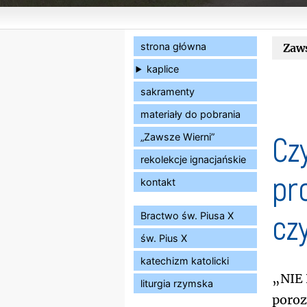
strona główna
Zaw
kaplice
sakramenty
materiały do pobrania
Cz
„Zawsze Wierni”
rekolekcje ignacjańskie
pr
kontakt
cz
Bractwo św. Piusa X
św. Pius X
katechizm katolicki
„Nie
liturgia rzymska
poroz