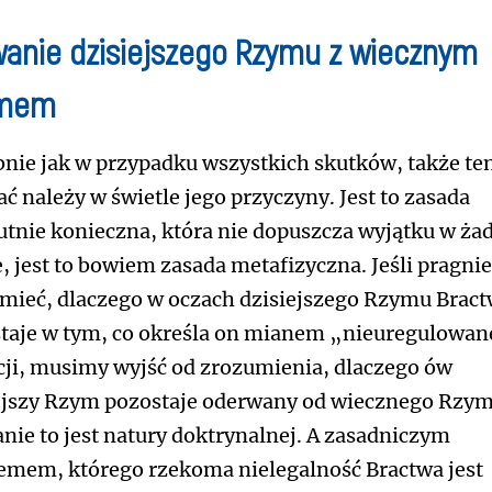
wanie dzisiejszego Rzymu z wiecznym
mem
nie jak w przypadku wszystkich skutków, także te
ać należy w świetle jego przyczyny. Jest to zasada
utnie konieczna, która nie dopuszcza wyjątku w ża
e, jest to bowiem zasada metafizyczna. Jeśli pragn
mieć, dlaczego w oczach dzisiejszego Rzymu Brac
taje w tym, co określa on mianem „nieuregulowan
cji, musimy wyjść od zrozumienia, dlaczego ów
ejszy Rzym pozostaje oderwany od wiecznego Rzym
nie to jest natury doktrynalnej. A zasadniczym
emem, którego rzekoma nielegalność Bractwa jest