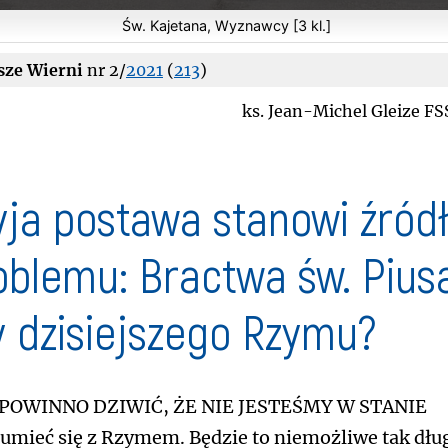
Św. Kajetana, Wyznawcy [3 kl.]
sze Wierni
nr 2/
2021
(
213
)
ks. Jean-Michel Gleize F
yja postawa stanowi źród
oblemu: Bractwa św. Pius
y dzisiejszego Rzymu?
 powinno dziwić, że nie jesteśmy w stanie
umieć się z Rzymem. Będzie to niemożliwe tak dłu