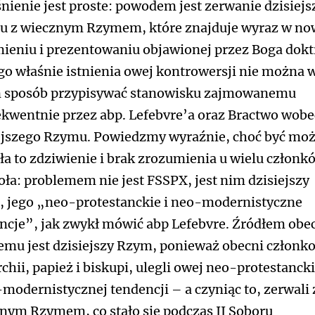
nienie jest proste: powodem jest zerwanie dzisiej
 z wiecznym Rzymem, które znajduje wyraz w n
ieniu i prezentowaniu objawionej przez Boga dokt
go właśnie istnienia owej kontrowersji nie można 
 sposób przypisywać stanowisku zajmowanemu
kwentnie przez abp. Lefebvre’a oraz Bractwo wobe
ejszego Rzymu. Powiedzmy wyraźnie, choć być mo
a to zdziwienie i brak zrozumienia u wielu członk
oła: problemem nie jest FSSPX, jest nim dzisiejszy
 jego „neo-protestanckie i neo-modernistyczne
ncje”, jak zwykł mówić abp Lefebvre. Źródłem obe
emu jest dzisiejszy Rzym, ponieważ obecni członk
chii, papież i biskupi, ulegli owej neo-protestancki
modernistycznej tendencji – a czyniąc to, zerwali 
nym Rzymem, co stało się podczas II Soboru