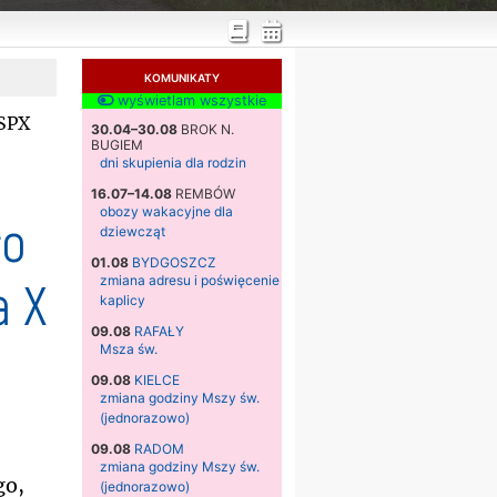
KOMUNIKATY
wyświetlam wszystkie
SSPX
30.04–30.08
BROK N.
BUGIEM
dni skupienia dla rodzin
16.07–14.08
REMBÓW
obozy wakacyjne dla
ło
dziewcząt
01.08
BYDGOSZCZ
a X
zmiana adresu i poświęcenie
kaplicy
09.08
RAFAŁY
Msza św.
09.08
KIELCE
zmiana godziny Mszy św.
(jednorazowo)
09.08
RADOM
zmiana godziny Mszy św.
go,
(jednorazowo)