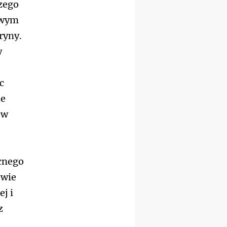
wiernych
szego
07–11.09
KASZUBY
ZMIANA
owym
Rekolekcje w drodze
ryny.
12.09
OLSZTYN
XII Pielgrzymka Tradycji
w
Katolickiej do Gietrzwałdu
12.09
wyjazd z Poznania przez
c
Gniezno i Bydgoszcz na
pielgrzymkę do Gietrzwałdu
że
12.09
ów
wyjazd z Warszawy na
pielgrzymkę do Gietrzwałdu
14–19.09
DARŁOWO
wyjazd integracyjny
cnego
21–26.09
KRAKÓW
rekolekcje ignacjańskie dla
owie
mężczyzn
ej i
21–26.09
BAJERZE
rekolekcje ignacjańskie dla
z
kobiet
21–26.09
KARPACZ