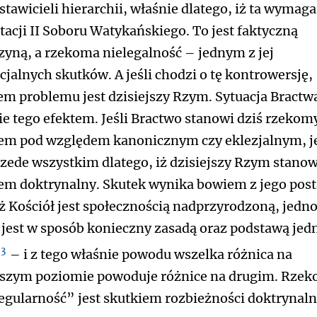
stawicieli hierarchii, właśnie dlatego, iż ta wymaga
tacji II Soboru Watykańskiego. To jest faktyczną
zyną, a rzekoma nielegalność – jednym z jej
cjalnych skutków. A jeśli chodzi o tę kontrowersję,
em problemu jest dzisiejszy Rzym. Sytuacja Bractwa
ie tego efektem. Jeśli Bractwo stanowi dziś rzekom
em pod względem kanonicznym czy eklezjalnym, j
rzede wszystkim dlatego, iż dzisiejszy Rzym stanow
em doktrynalny. Skutek wynika bowiem z jego pos
iż Kościół jest społecznością nadprzyrodzoną, jedn
 jest w sposób konieczny zasadą oraz podstawą jed
3
– i z tego właśnie powodu wszelka różnica na
szym poziomie powoduje różnice na drugim. Rze
egularność” jest skutkiem rozbieżności doktrynaln