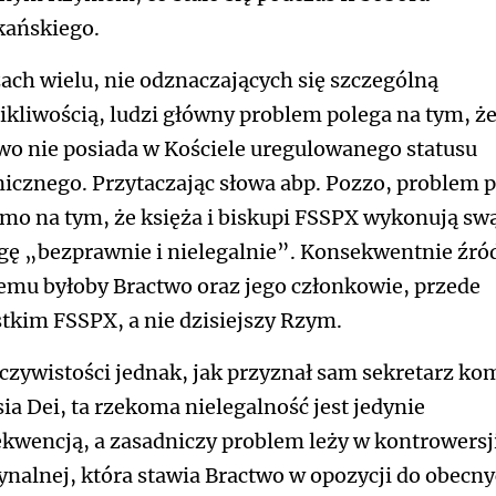
ańskiego.
ach wielu, nie odznaczających się szczególną
ikliwością, ludzi główny problem polega na tym, ż
wo nie posiada w Kościele uregulowanego statusu
icznego. Przytaczając słowa abp. Pozzo, problem 
mo na tym, że księża i biskupi FSSPX wykonują sw
gę „bezprawnie i nielegalnie”. Konsekwentnie źr
emu byłoby Bractwo oraz jego członkowie, przede
tkim FSSPX, a nie dzisiejszy Rzym.
czywistości jednak, jak przyznał sam sekretarz kom
sia Dei, ta rzekoma nielegalność jest jedynie
kwencją, a zasadniczy problem leży w kontrowersj
ynalnej, która stawia Bractwo w opozycji do obecn