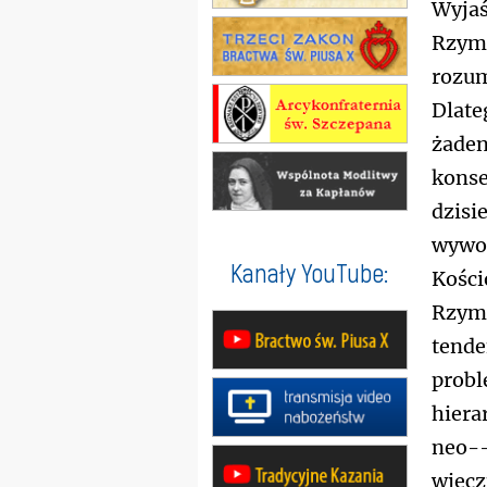
Wyjaś
Rzymu
rozum
Dlate
żaden
konse
dzisi
wywoł
Kanały YouTube:
Kości
Rzym,
tende
probl
hierar
neo--
wiecz