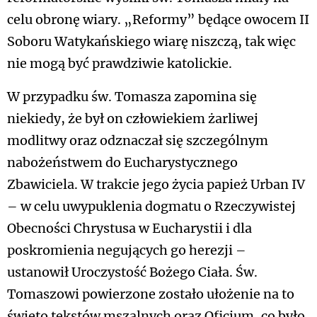
celu obronę wiary. „Reformy” będące owocem II
Soboru Watykańskiego wiarę niszczą, tak więc
nie mogą być prawdziwie katolickie.
W przypadku św. Tomasza zapomina się
niekiedy, że był on człowiekiem żarliwej
modlitwy oraz odznaczał się szczególnym
nabożeństwem do Eucharystycznego
Zbawiciela. W trakcie jego życia papież Urban IV
– w celu uwypuklenia dogmatu o Rzeczywistej
Obecności Chrystusa w Eucharystii i dla
poskromienia negujących go herezji –
ustanowił Uroczystość Bożego Ciała. Św.
Tomaszowi powierzone zostało ułożenie na to
święto tekstów mszalnych oraz Oficjum, co było