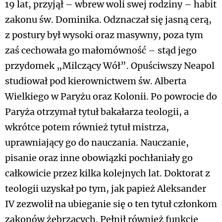
19 lat, przyjął – wbrew woli swej rodziny – habit
zakonu św. Dominika. Odznaczał się jasną cerą,
z postury był wysoki oraz masywny, poza tym
zaś cechowała go małomówność – stąd jego
przydomek „Milczący Wół”. Opuściwszy Neapol
studiował pod kierownictwem św. Alberta
Wielkiego w Paryżu oraz Kolonii. Po powrocie do
Paryża otrzymał tytuł bakałarza teologii, a
wkrótce potem również tytuł mistrza,
uprawniający go do nauczania. Nauczanie,
pisanie oraz inne obowiązki pochłaniały go
całkowicie przez kilka kolejnych lat. Doktorat z
teologii uzyskał po tym, jak papież Aleksander
IV zezwolił na ubieganie się o ten tytuł członkom
zakonów żebrzących. Pełnił również funkcję