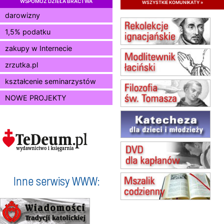
WSPOMÓŻ DZIEŁA BRACTWA
wszystkie komunikaty »
15.08
RADOM
Msza św.
darowizny
15.08
KIELCE
1,5% podatku
Msza św.
zakupy w Internecie
15.08
BUKOWIEC
zmiana godziny Mszy św.
zrzutka.pl
(jednorazowo)
15.08
SZCZECIN
kształcenie seminarzystów
zmiana godziny Mszy św.
NOWE PROJEKTY
(jednorazowo)
15.08
TCZEW
zmiana godziny Mszy św.
(jednorazowo)
15.08
NOWY SĄCZ
zmiana porządku nabożeństw
(jednorazowo)
15.08
KROSNO
Inne serwisy WWW:
Msza św.
15.08
CZĘSTOCHOWA
Msza św.
15.08
KOŁOBRZEG