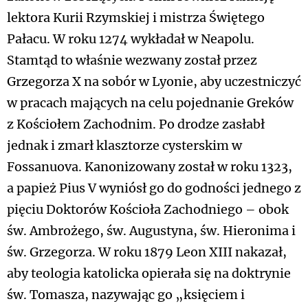
lektora Kurii Rzymskiej i mistrza Świętego
Pałacu. W roku 1274 wykładał w Neapolu.
Stamtąd to właśnie wezwany został przez
Grzegorza X na sobór w Lyonie, aby uczestniczyć
w pracach mających na celu pojednanie Greków
z Kościołem Zachodnim. Po drodze zasłabł
jednak i zmarł klasztorze cysterskim w
Fossanuova. Kanonizowany został w roku 1323,
a papież Pius V wyniósł go do godności jednego z
pięciu Doktorów Kościoła Zachodniego – obok
św. Ambrożego, św. Augustyna, św. Hieronima i
św. Grzegorza. W roku 1879 Leon XIII nakazał,
aby teologia katolicka opierała się na doktrynie
św. Tomasza, nazywając go „księciem i