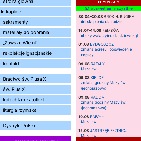
strona główna
KOMUNIKATY
wyświetlam wszystkie
kaplice
30.04–30.08
BROK N. BUGIEM
sakramenty
dni skupienia dla rodzin
16.07–14.08
REMBÓW
materiały do pobrania
obozy wakacyjne dla dziewcząt
„Zawsze Wierni”
01.08
BYDGOSZCZ
zmiana adresu i poświęcenie
rekolekcje ignacjańskie
kaplicy
kontakt
09.08
RAFAŁY
Msza św.
09.08
KIELCE
Bractwo św. Piusa X
zmiana godziny Mszy św.
(jednorazowo)
św. Pius X
09.08
RADOM
katechizm katolicki
zmiana godziny Mszy św.
(jednorazowo)
liturgia rzymska
10.08
RAFAŁY
Msza św.
Dystrykt Polski
15.08
JASTRZĘBIE-ZDRÓJ
Msza św.