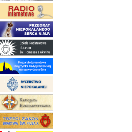
Msza św.
16–22.08
BESKIDY
obóz wędrowny dla dziewcząt
16.08
KOŁOBRZEG
Msza św.
17–21.08
BAJERZE
rekolekcje franciszkańskie
20–22.08
GNIEZNO →
GIETRZWAŁD
Męska pielgrzymka rowerowa
22.08
OPOLE
Msza św.
22.08
OPOLE
II Pielgrzymka Tradycji Katolickiej
na Górę św. Anny
23–29.08
BESKIDY
obóz wędrowny dla chłopców
24–29.08
KRAKÓW
rekolekcje ignacjańskie dla kobiet
24–29.08
BAJERZE
rekolekcje ignacjańskie dla