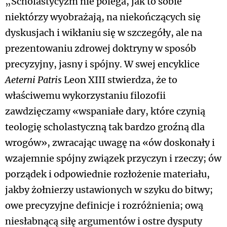
„Scholastycyzm nie polega, jak to sobie
niektórzy wyobrażają, na niekończących się
dyskusjach i wikłaniu się w szczegóły, ale na
prezentowaniu zdrowej doktryny w sposób
precyzyjny, jasny i spójny. W swej encyklice
Aeterni Patris
Leon XIII stwierdza, że to
właściwemu wykorzystaniu filozofii
zawdzięczamy «wspaniałe dary, które czynią
teologię scholastyczną tak bardzo groźną dla
wrogów», zwracając uwagę na «ów doskonały i
wzajemnie spójny związek przyczyn i rzeczy; ów
porządek i odpowiednie rozłożenie materiału,
jakby żołnierzy ustawionych w szyku do bitwy;
owe precyzyjne definicje i rozróżnienia; ową
niesłabnącą siłę argumentów i ostre dysputy