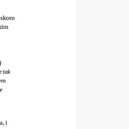
 skoro
kim
j
e tak
nym
e
, i