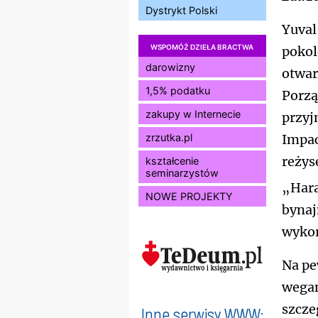
Dystrykt Polski
Yuval
WSPOMÓŻ DZIEŁA BRACTWA
pokol
darowizny
otwar
1,5% podatku
Porzą
zakupy w Internecie
przyj
zrzutka.pl
Impac
reżys
kształcenie
seminarzystów
„Hara
NOWE PROJEKTY
bynaj
wykor
Na pe
wegan
szcze
Inne serwisy WWW: