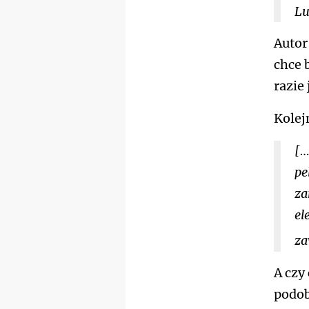
Lu
Autor
chce 
razie
Kolej
[…
pe
za
el
za
A czy
podob