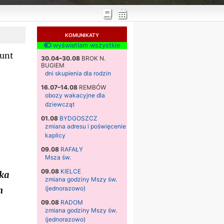
KOMUNIKATY
wyświetlam wszystkie
runt
30.04–30.08
BROK N.
BUGIEM
dni skupienia dla rodzin
16.07–14.08
REMBÓW
obozy wakacyjne dla
dziewcząt
01.08
BYDGOSZCZ
zmiana adresu i poświęcenie
kaplicy
09.08
RAFAŁY
Msza św.
09.08
KIELCE
ka
zmiana godziny Mszy św.
(jednorazowo)
h
09.08
RADOM
zmiana godziny Mszy św.
(jednorazowo)