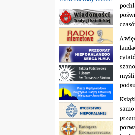
pochl
poświ
czasó
A wię
laudac
cytat
szano
myśli
pods
Książ
samo 
przem
porwa