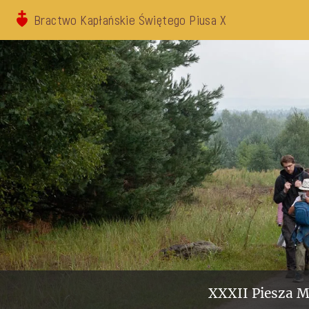
Bractwo Kapłańskie Świętego Piusa X
XXXII Piesza M