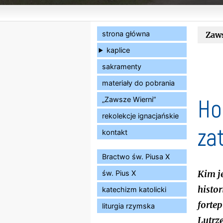
strona główna
Zaw
kaplice
sakramenty
materiały do pobrania
Ho
„Zawsze Wierni”
rekolekcje ignacjańskie
za
kontakt
Bractwo św. Piusa X
św. Pius X
Kim j
histor
katechizm katolicki
forte
liturgia rzymska
Lutrz