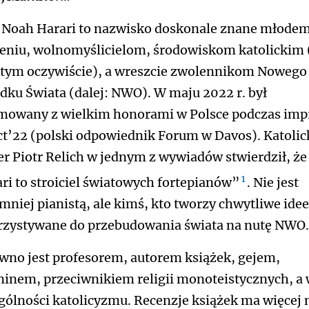
 Noah Harari to nazwisko doskonale znane młode
eniu, wolnomyślicielom, środowiskom katolickim
tym oczywiście), a wreszcie zwolennikom Nowego
dku Świata (dalej: NWO). W maju 2022 r. był
mowany z wielkim honorami w Polsce podczas imp
t’22 (polski odpowiednik Forum w Davos). Katolic
er Piotr Relich w jednym z wywiadów stwierdził, że
1
ri to stroiciel światowych fortepianów”
. Nie jest
mniej pianistą, ale kimś, kto tworzy chwytliwe idee
zystywane do przebudowania świata na nutę NWO.
wno jest profesorem, autorem książek, gejem,
inem, przeciwnikiem religii monoteistycznych, a
gólności katolicyzmu. Recenzje książek ma więcej 