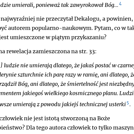
4
dzie umierali, ponieważ tak zawyrokował Bóg…
 najwyraźniej nie przeczytał Dekalogu, a powinien,
być autorem popularno-naukowym. Pytam, co w ta
 jest umieszczone w piątym przykazaniu?
na rewelacja zamieszczona na str. 33:
] ludzie nie umierają dlatego, że jakaś postać w czarne
lerynie szturchnie ich parę razy w ramię, ani dlatego, ż
rządził Bóg, ani dlatego, że śmiertelność jest niezbęd
ementem jakiegoś wielkiego kosmicznego planu. Ludzi
5
wsze umierają z powodu jakiejś technicznej usterki
.
 człowiek nie jest istotą stworzoną na Boże
ieństwo? Dla tego autora człowiek to tylko maszyna