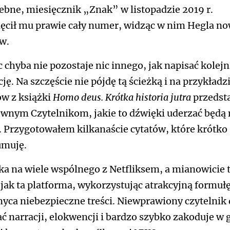
ebne, miesięcznik „Znak” w listopadzie 2019 r.
ęcił mu prawie cały numer, widząc w nim Hegla n
w.
c chyba nie pozostaje nic innego, jak napisać kolej
ję. Na szczęście nie pójdę tą ścieżką i na przykładz
ów z książki
Homo deus. Krótka historia jutra
przedst
wnym Czytelnikom, jakie to dźwięki uderzać będą 
. Przygotowałem kilkanaście cytatów, które krótko
umuję.
ka na wiele wspólnego z Netfliksem, a mianowicie 
jak ta platforma, wykorzystując atrakcyjną formułę
yca niebezpieczne treści. Niewprawiony czytelnik 
ć narracji, elokwencji i bardzo szybko zakoduje w 