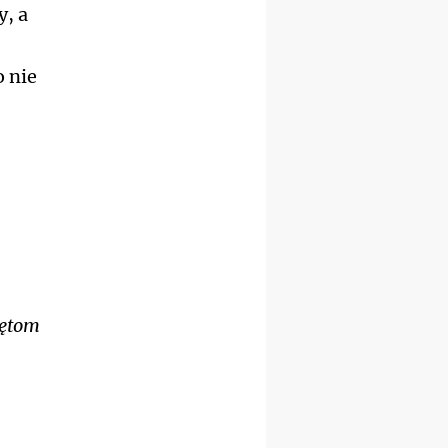
, a
mężczyzn
26–31.10
WARSZAWA
rekolekcje ignacjańskie dla
o nie
kobiet
09–14.11
KRAKÓW
rekolekcje ignacjańskie dla
kobiet
09–14.11
BAJERZE
rekolekcje ignacjańskie dla
mężczyzn
23–28.11
WARSZAWA
rekolekcje ignacjańskie dla
kobiet
14–19.12
BAJERZE
rekolekcje ignacjańskie dla
zętom
kobiet
14–19.12
WARSZAWA
rekolekcje ignacjańskie dla
mężczyzn
27.12.2026–01.01.2027
ZAWOJA
sylwestrowy wyjazd