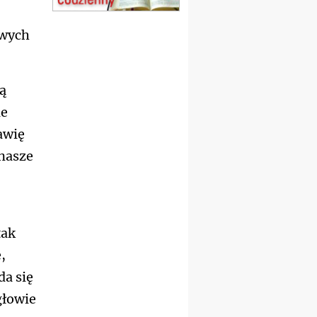
22.08
OPOLE
Msza św.
owych
23–29.08
BESKIDY
obóz wędrowny dla
chłopców
24–29.08
KRAKÓW
ną
rekolekcje ignacjańskie dla
ie
kobiet
24–29.08
BAJERZE
awię
rekolekcje ignacjańskie dla
nasze
mężczyzn
30.08
RAFAŁY
Msza św.
30.08
GNIEZNO
integracyjne spotkanie
wiernych
tak
07–11.09
KASZUBY
ZMIANA
,
Rekolekcje w drodze
da się
12.09
OLSZTYN
XII Pielgrzymka Tradycji
głowie
Katolickiej do Gietrzwałdu