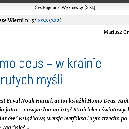
Św. Kajetana, Wyznawcy [3 kl.]
sze Wierni
nr 5/
2022
(
222
)
Mariusz G
mo deus – w krainie
trutych myśli
est Yuval Noah Harari, autor książki
Homo Deus. Krót
ia jutra
– nowym humanistą? Stroicielem światowyc
pianów? Książkową wersją Netfliksa? Tym trzecim po
e, Marksie?…