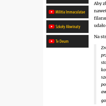
Aby z
nawet
filar
udało
Na str
Zr
pr
st
ko
sz
po
aw
ga