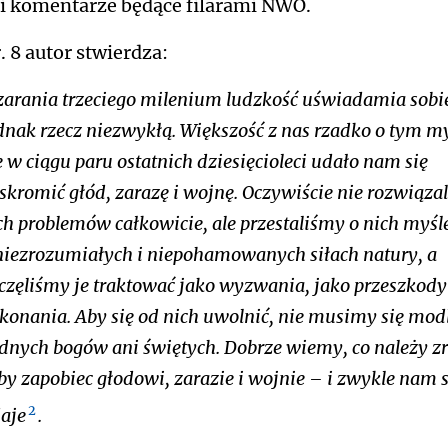
 i komentarze będące filarami NWO.
. 8 autor stwierdza:
zarania trzeciego milenium ludzkość uświadamia sobi
dnak rzecz niezwykłą. Większość z nas rzadko o tym my
e w ciągu paru ostatnich dziesięcioleci udało nam się
skromić głód, zarazę i wojnę. Oczywiście nie rozwiąza
ch problemów całkowicie, ale przestaliśmy o nich myśl
niezrozumiałych i niepohamowanych siłach natury, a
częliśmy je traktować jako wyzwania, jako przeszkody
konania. Aby się od nich uwolnić, nie musimy się modl
dnych bogów ani świętych. Dobrze wiemy, co należy zr
by zapobiec głodowi, zarazie i wojnie – i zwykle nam s
2
aje
.