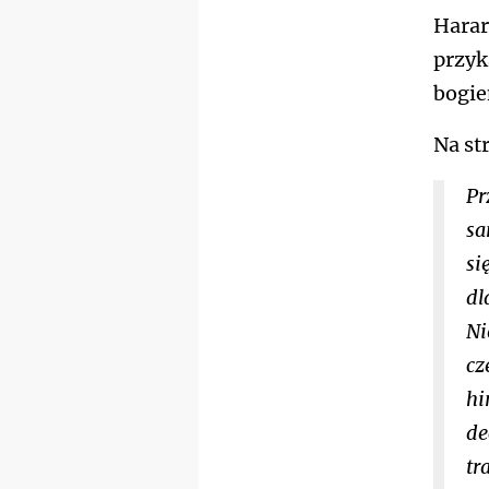
Harar
przyk
bogi
Na st
Pr
sa
si
dl
Ni
cz
hi
de
tr