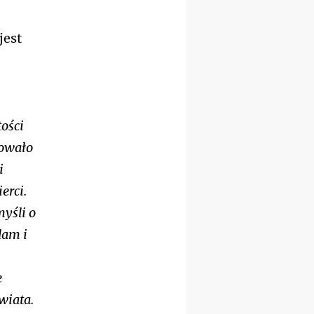
integracyjny
jest
tości
dowało
i
erci.
yśli o
lam i
e
wiata.