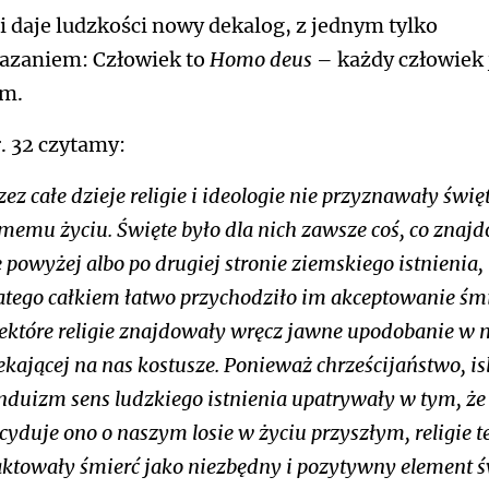
i daje ludzkości nowy dekalog, z jednym tylko
azaniem: Człowiek to
Homo deus
– każdy człowiek 
em.
r. 32 czytamy:
zez całe dzieje religie i ideologie nie przyznawały świę
memu życiu. Święte było dla nich zawsze coś, co znaj
ę powyżej albo po drugiej stronie ziemskiego istnienia, 
atego całkiem łatwo przychodziło im akceptowanie śmi
ektóre religie znajdowały wręcz jawne upodobanie w m
ekającej na nas kostusze. Ponieważ chrześcijaństwo, is
nduizm sens ludzkiego istnienia upatrywały w tym, że
cyduje ono o naszym losie w życiu przyszłym, religie t
aktowały śmierć jako niezbędny i pozytywny element ś