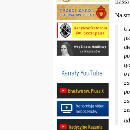
hasła
Na str
U 
je
al
po
ty
Kanały YouTube:
o 
za
po
ża
że
ud