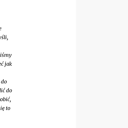
12.09
wyjazd z Poznania przez
Gniezno i Bydgoszcz na
pielgrzymkę do Gietrzwałdu
12.09
e
wyjazd z Warszawy na
pielgrzymkę do Gietrzwałdu
śli,
14–19.09
DARŁOWO
wyjazd integracyjny
liśmy
21–26.09
KRAKÓW
rekolekcje ignacjańskie dla
eć jak
mężczyzn
21–26.09
BAJERZE
rekolekcje ignacjańskie dla
 do
kobiet
ić do
21–26.09
KARPACZ
wyjazd integracyjny
obić,
05–10.10
BAJERZE
ZMIANA
ię to
rekolekcje maryjne dla
kobiet
19–24.10
KRAKÓW
rekolekcje maryjne dla