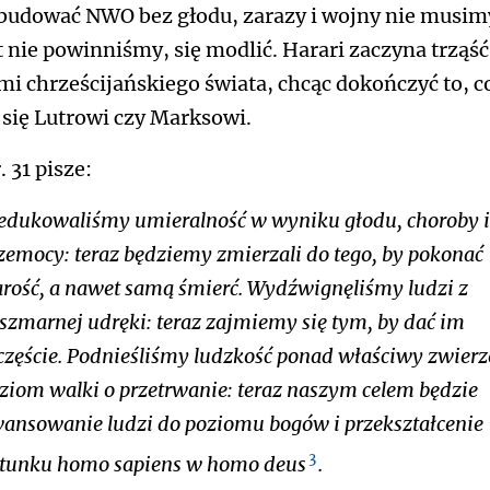
budować NWO bez głodu, zarazy i wojny nie musimy
 nie powinniśmy, się modlić. Harari zaczyna trząść
ami chrześcijańskiego świata, chcąc dokończyć to, c
 się Lutrowi czy Marksowi.
. 31 pisze:
edukowaliśmy umieralność w wyniku głodu, choroby i
zemocy: teraz będziemy zmierzali do tego, by pokonać
arość, a nawet samą śmierć. Wydźwignęliśmy ludzi z
szmarnej udręki: teraz zajmiemy się tym, by dać im
częście. Podnieśliśmy ludzkość ponad właściwy zwier
ziom walki o przetrwanie: teraz naszym celem będzie
ansowanie ludzi do poziomu bogów i przekształcenie
3
tunku homo sapiens w homo deus
.