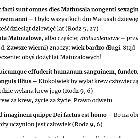
t facti sunt omnes dies Mathusala nongenti sexagi
ovem anni
– I było wszystkich dni Matusali dziewi
ześćdziesiąt dziewięć lat (Rodz 5, 27)
ata Matuzalowe
, albo częściej
matuzalemowe
– przy
ed.
Zawsze wierni
) znaczy:
wiek bardzo długi
. Stąd
yczenie: obyś dożył lat Matuzalowych!
uicumque effuderit humanum sanguinem, fundet
anguis illius
– Ktokolwiek by wylał krew człowieczą
ędzie wylana krew jego (Rodz 9, 6)
rew za krew, życie za życie. Prawo odwetu.
d imaginem quippe Dei factus est homo
– Bo na ob
oży uczynion jest człowiek (Rodz 9, 6)