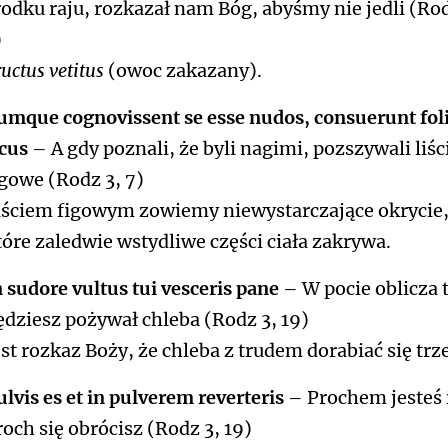
rodku raju, rozkazał nam Bóg, abyśmy nie jedli (Rod
)
uctus vetitus
(owoc zakazany).
umque cognovissent se esse nudos, consuerunt fol
icus
– A gdy poznali, że byli nagimi, pozszywali liśc
igowe (Rodz 3, 7)
iściem figowym zowiemy niewystarczające okrycie
tóre zaledwie wstydliwe części ciała zakrywa.
n sudore vultus tui vesceris pane
– W pocie oblicza
ędziesz pożywał chleba (Rodz 3, 19)
est rozkaz Boży, że chleba z trudem dorabiać się trz
ulvis es et in pulverem reverteris
– Prochem jesteś 
roch się obrócisz (Rodz 3, 19)