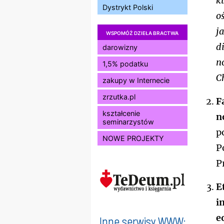
k
Dystrykt Polski
o
j
WSPOMÓŻ DZIEŁA BRACTWA
di
darowizny
no
1,5% podatku
Ch
zakupy w Internecie
zrzutka.pl
F
kształcenie
n
seminarzystów
p
NOWE PROJEKTY
P
P
E
i
e
Inne serwisy WWW: