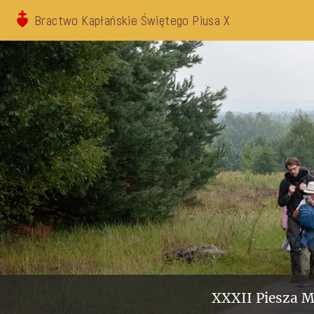
Bractwo Kapłańskie Świętego Piusa X
XXXII Piesza M