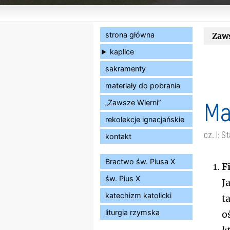
strona główna
Zaw
kaplice
sakramenty
materiały do pobrania
Ma
„Zawsze Wierni”
rekolekcje ignacjańskie
cz. I: 
kontakt
Bractwo św. Piusa X
F
św. Pius X
J
katechizm katolicki
t
liturgia rzymska
o