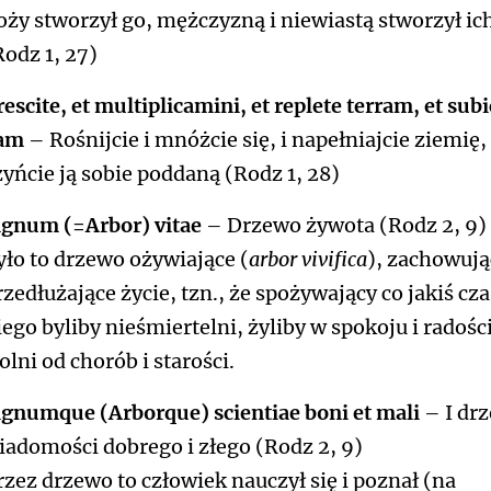
oży stworzył go, mężczyzną i niewiastą stworzył ic
Rodz 1, 27)
rescite, et multiplicamini, et replete terram, et subi
am
– Rośnijcie i mnóżcie się, i napełniajcie ziemię,
zyńcie ją sobie poddaną (Rodz 1, 28)
ignum (=Arbor) vitae
– Drzewo żywota (Rodz 2, 9)
yło to drzewo ożywiające (
arbor vivifica
), zachowują
rzedłużające życie, tzn., że spożywający co jakiś cza
iego byliby nieśmiertelni, żyliby w spokoju i radości
olni od chorób i starości.
ignumque (Arborque) scientiae boni et mali
– I dr
iadomości dobrego i złego (Rodz 2, 9)
rzez drzewo to człowiek nauczył się i poznał (na