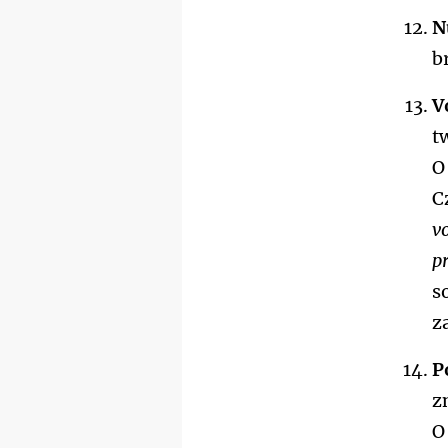
N
b
V
t
O
C
v
p
s
z
P
z
O