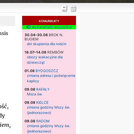
KOMUNIKATY
wyświetlam wszystkie
nsis
30.04–30.08
BROK N.
BUGIEM
dni skupienia dla rodzin
16.07–14.08
REMBÓW
obozy wakacyjne dla
dziewcząt
01.08
BYDGOSZCZ
zmiana adresu i poświęcenie
kaplicy
09.08
RAFAŁY
Msza św.
09.08
KIELCE
ość,
zmiana godziny Mszy św.
(jednorazowo)
dy
09.08
RADOM
iem,
zmiana godziny Mszy św.
(jednorazowo)