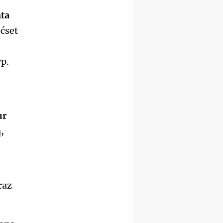
nta
ęćset
p.
ur
,
raz