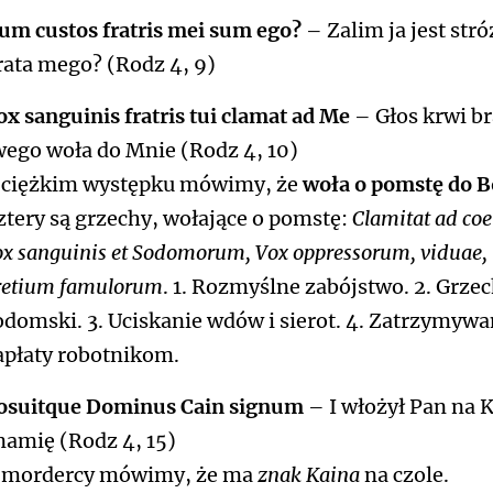
um custos fratris mei sum ego?
– Zalim ja jest str
rata mego? (Rodz 4, 9)
ox sanguinis fratris tui clamat ad Me
– Głos krwi br
wego woła do Mnie (Rodz 4, 10)
 ciężkim występku mówimy, że
woła o pomstę do 
ztery są grzechy, wołające o pomstę:
Clamitat ad co
ox sanguinis et Sodomorum, Vox oppressorum, viduae,
retium famulorum
. 1. Rozmyślne zabójstwo. 2. Grze
odomski. 3. Uciskanie wdów i sierot. 4. Zatrzymywa
apłaty robotnikom.
osuitque Dominus Cain signum
– I włożył Pan na 
namię (Rodz 4, 15)
 mordercy mówimy, że ma
znak Kaina
na czole.