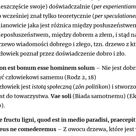
ieszczęście swoje) doświadczalnie (
per experientiam
o wcześniej znał tylko teoretycznie (
per speculation
ianowicie jaka jest różnica między posłuszeństwe
ieposłuszeństwem, między dobrem a złem, i stąd n
rzewo wiadomości dobrego i złego, tzn. drzewo z k
złowiek poznał przez doświadczenie dobro i zło.
on est bonum esse hominem solum
– Nie jest dobr
yć człowiekowi samemu (Rodz 2, 18)
złowiek jest
istotą społeczną
(
zôn politikon
) i stworz
est do towarzystwa.
Vae soli
(Biada samotnemu) (Ek
0).
e fructu ligni, quod est in medio paradisi, praecepit
eus ne comederemus
– Z owocu drzewa, które jest