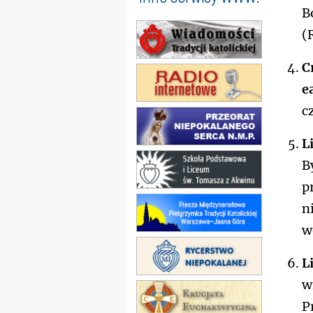
B
(
C
e
c
L
B
p
n
w
L
w
P