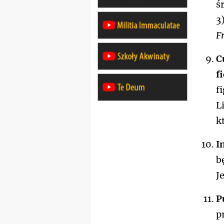
ś
3
Fr
C
f
f
L
k
I
b
J
P
p