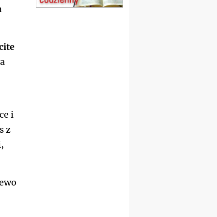
Msza św.
h
15.08
KOŁOBRZEG
Msza św.
16–22.08
BESKIDY
cite
obóz wędrowny dla
dziewcząt
 a
16.08
KOŁOBRZEG
Msza św.
17–21.08
BAJERZE
rekolekcje franciszkańskie
20–22.08
GNIEZNO →
ce i
GIETRZWAŁD
Męska pielgrzymka
s z
rowerowa
,
22.08
OPOLE
Msza św.
22.08
OPOLE
II Pielgrzymka Tradycji
zewo
Katolickiej na Górę św. Anny
23–29.08
BESKIDY
obóz wędrowny dla