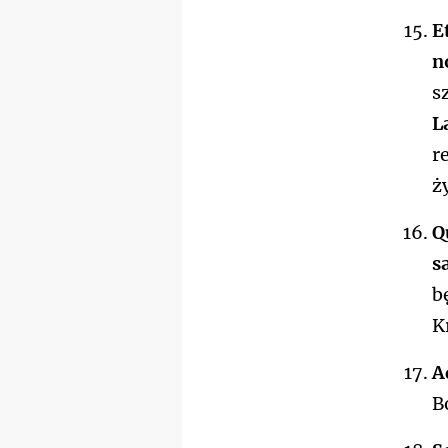
E
n
s
L
r
ż
Q
s
b
K
A
B