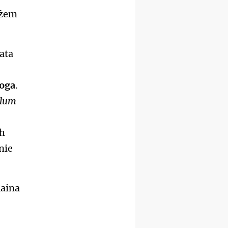
09–14.11
KRAKÓW
óżem
rekolekcje ignacjańskie dla
kobiet
09–14.11
BAJERZE
rekolekcje ignacjańskie dla
ata
mężczyzn
23–28.11
WARSZAWA
rekolekcje ignacjańskie dla
Boga
.
kobiet
14–19.12
BAJERZE
elum
rekolekcje ignacjańskie dla
kobiet
14–19.12
WARSZAWA
ch
rekolekcje ignacjańskie dla
nie
mężczyzn
27.12.2026–01.01.2027
ZAWOJA
sylwestrowy wyjazd
Kaina
integracyjny