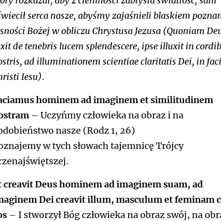
tóry rozkazał, aby z ciemności zabłysła światłość, sam
świecił serca nasze, abyśmy zajaśnieli blaskiem pozna
asności Bożej w obliczu Chrystusa Jezusa (Quoniam Deu
xit de tenebris lucem splendescere, ipse illuxit in cordi
stris, ad illuminationem scientiae claritatis Dei, in fac
risti Iesu)
.
aciamus hominem ad imaginem et similitudinem
ostram
– Uczyńmy człowieka na obraz i na
odobieństwo nasze (Rodz 1, 26)
oznajemy w tych słowach tajemnicę Trójcy
rzenajświętszej.
t creavit Deus hominem ad imaginem suam, ad
maginem Dei creavit illum, masculum et feminam c
os
– I stworzył Bóg człowieka na obraz swój, na obr