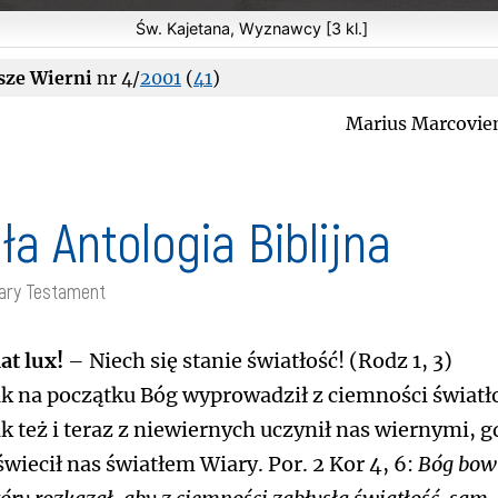
Św. Kajetana, Wyznawcy [3 kl.]
sze Wierni
nr 4/
2001
(
41
)
Marius Marcovie
ła Antologia Biblijna
Stary Testament
iat lux!
– Niech się stanie światłość! (Rodz 1, 3)
ak na początku Bóg wyprowadził z ciemności światł
ak też i teraz z niewiernych uczynił nas wiernymi, g
świecił nas światłem Wiary. Por. 2 Kor 4, 6:
Bóg bow