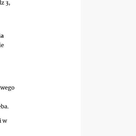
z 3,
wyjazd z Warszawy na
pielgrzymkę do Gietrzwałdu
14–19.09
DARŁOWO
wyjazd integracyjny
21–26.09
KRAKÓW
ia
rekolekcje ignacjańskie dla
mężczyzn
ie
21–26.09
BAJERZE
rekolekcje ignacjańskie dla
kobiet
,
21–26.09
KARPACZ
wyjazd integracyjny
05–10.10
BAJERZE
ZMIANA
 twego
rekolekcje maryjne dla
kobiet
19–24.10
KRAKÓW
eba.
rekolekcje maryjne dla
mężczyzn
i w
26–31.10
WARSZAWA
rekolekcje ignacjańskie dla
kobiet