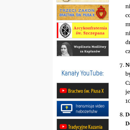
n
c
m
n
d
c
N
Kanały YouTube:
b
C
j
1
D
D