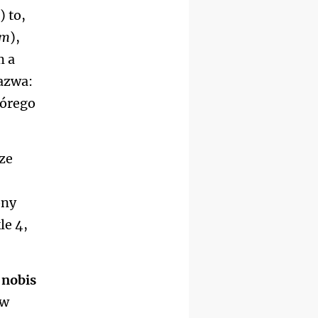
chłopców
) to,
24–29.08
KRAKÓW
rekolekcje ignacjańskie dla
em
),
kobiet
m a
24–29.08
BAJERZE
rekolekcje ignacjańskie dla
azwa:
mężczyzn
tórego
30.08
RAFAŁY
Msza św.
30.08
GNIEZNO
integracyjne spotkanie
ze
wiernych
07–11.09
KASZUBY
ZMIANA
Rekolekcje w drodze
ony
12.09
OLSZTYN
le 4,
XII Pielgrzymka Tradycji
Katolickiej do Gietrzwałdu
12.09
wyjazd z Poznania przez
 nobis
Gniezno i Bydgoszcz na
pielgrzymkę do Gietrzwałdu
 w
12.09