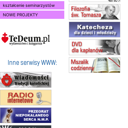
15.08
SZCZECIN
kształcenie seminarzystów
zmiana godziny Mszy św.
NOWE PROJEKTY
(jednorazowo)
15.08
TCZEW
zmiana godziny Mszy św.
(jednorazowo)
15.08
NOWY SĄCZ
zmiana porządku nabożeństw
(jednorazowo)
15.08
KROSNO
Inne serwisy WWW:
Msza św.
15.08
KOŁOBRZEG
Msza św.
16–22.08
BESKIDY
obóz wędrowny dla dziewcząt
16.08
KOŁOBRZEG
Msza św.
17–21.08
BAJERZE
rekolekcje franciszkańskie
20–22.08
GNIEZNO →
GIETRZWAŁD