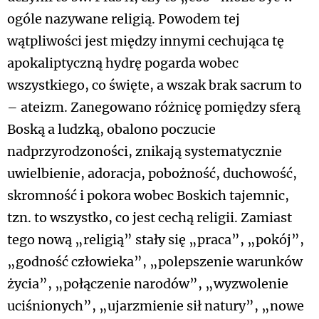
ogóle nazywane religią. Powodem tej
wątpliwości jest między innymi cechująca tę
apokaliptyczną hydrę pogarda wobec
wszystkiego, co święte, a wszak brak sacrum to
– ateizm. Zanegowano różnicę pomiędzy sferą
Boską a ludzką, obalono poczucie
nadprzyrodzoności, znikają systematycznie
uwielbienie, adoracja, pobożność, duchowość,
skromność i pokora wobec Boskich tajemnic,
tzn. to wszystko, co jest cechą religii. Zamiast
tego nową „religią” stały się „praca”, „pokój”,
„godność człowieka”, „polepszenie warunków
życia”, „połączenie narodów”, „wyzwolenie
uciśnionych”, „ujarzmienie sił natury”, „nowe