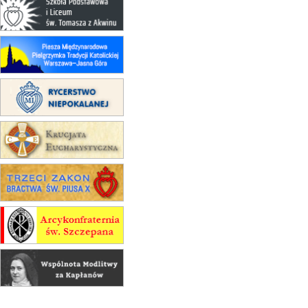
Męska pielgrzymka rowerowa
22.08
OPOLE
Msza św.
22.08
OPOLE
II Pielgrzymka Tradycji Katolickiej
na Górę św. Anny
23–29.08
BESKIDY
obóz wędrowny dla chłopców
24–29.08
KRAKÓW
rekolekcje ignacjańskie dla kobiet
24–29.08
BAJERZE
rekolekcje ignacjańskie dla
mężczyzn
30.08
RAFAŁY
Msza św.
30.08
GNIEZNO
integracyjne spotkanie wiernych
07–11.09
KASZUBY
ZMIANA
Rekolekcje w drodze
12.09
OLSZTYN
XII Pielgrzymka Tradycji