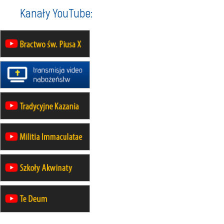
Katolickiej do Gietrzwałdu
Kanały YouTube:
12.09
wyjazd z Poznania przez
Gniezno i Bydgoszcz na
pielgrzymkę do Gietrzwałdu
12.09
wyjazd z Warszawy na
pielgrzymkę do Gietrzwałdu
14–19.09
DARŁOWO
wyjazd integracyjny
21–26.09
KRAKÓW
rekolekcje ignacjańskie dla
mężczyzn
21–26.09
BAJERZE
rekolekcje ignacjańskie dla kobiet
21–26.09
KARPACZ
wyjazd integracyjny
05–10.10
BAJERZE
ZMIANA
rekolekcje maryjne dla kobiet
19–24.10
KRAKÓW
rekolekcje maryjne dla mężczyzn