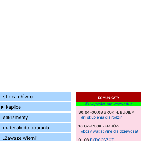
strona główna
KOMUNIKATY
wyświetlam wszystkie
kaplice
30.04–30.08
BROK N. BUGIEM
sakramenty
dni skupienia dla rodzin
16.07–14.08
REMBÓW
materiały do pobrania
obozy wakacyjne dla dziewcząt
„Zawsze Wierni”
01.08
BYDGOSZCZ