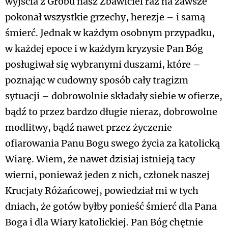
wyjścia z Grobu nasz Zbawiciel raz na zawsze
pokonał wszystkie grzechy, herezje – i samą
śmierć. Jednak w każdym osobnym przypadku,
w każdej epoce i w każdym kryzysie Pan Bóg
posługiwał się wybranymi duszami, które –
poznając w cudowny sposób cały tragizm
sytuacji – dobrowolnie składały siebie w ofierze,
bądź to przez bardzo długie nieraz, dobrowolne
modlitwy, bądź nawet przez życzenie
ofiarowania Panu Bogu swego życia za katolicką
Wiarę. Wiem, że nawet dzisiaj istnieją tacy
wierni, ponieważ jeden z nich, członek naszej
Krucjaty Różańcowej, powiedział mi w tych
dniach, że gotów byłby ponieść śmierć dla Pana
Boga i dla Wiary katolickiej. Pan Bóg chętnie