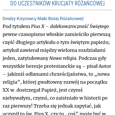
DO UCZESTNIKÓW KRUCJATY RÓŻAŃCOWEJ
Drodzy Krzyżowcy Matki Bożej Różańcowej!
Pod tytułem
Pius X – dalekowzroczność Świętego
pewne czasopismo włoskie zamieściło pierwszą
część długiego artykułu o tym świętym papieżu;
artykuł zawierał między wieloma rozdziałami
jeden, zatytułowany
Nowa religia
. Podczas gdy
wszystkie herezje protestanckie są – pisał Autor
– jakimiś odłamami chrześcijaństwa, to „nowa
religia”, której gwałtowny rozwój na początku
XX w. dostrzegał Papież, jest czymś
niebywałym, czymś, co zaistniało w historii po
raz pierwszy! Trzeba się jednak zapytać, jak
uczynił to św. Pius X, czy to „coś” może być w