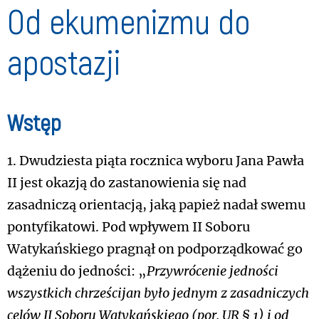
Od ekumenizmu do
apostazji
Wstęp
1. Dwudziesta piąta rocznica wyboru Jana Pawła
II jest okazją do zastanowienia się nad
zasadniczą orientacją, jaką papież nadał swemu
pontyfikatowi. Pod wpływem II Soboru
Watykańskiego pragnął on podporządkować go
dążeniu do jedności: „
Przywrócenie jedności
wszystkich chrześcijan było jednym z zasadniczych
celów II Soboru Watykańskiego (por. UR § 1) i od