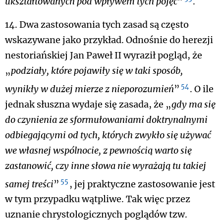
ukształtowanych pod wpływem tych pojęć
”
.
14. Dwa zastosowania tych zasad są często
wskazywane jako przykład. Odnośnie do herezji
nestoriańskiej Jan Paweł II wyraził pogląd, że
„
podziały, które pojawiły się w taki sposób,
54
wynikły w dużej mierze z nieporozumień
”
. O ile
jednak słuszna wydaje się zasada, że „
gdy ma się
do czynienia ze sformułowaniami doktrynalnymi
odbiegającymi od tych, których zwykło się używać
we własnej wspólnocie, z pewnością warto się
zastanowić, czy inne słowa nie wyrażają tu takiej
55
samej treści
”
, jej praktyczne zastosowanie jest
w tym przypadku wątpliwe. Tak więc przez
uznanie chrystologicznych poglądów tzw.