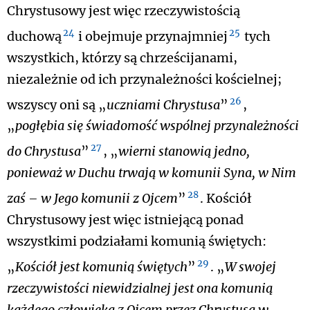
Chrystusowy jest więc rzeczywistością
24
25
duchową
i obejmuje przynajmniej
tych
wszystkich, którzy są chrześcijanami,
niezależnie od ich przynależności kościelnej;
26
wszyscy oni są „
uczniami Chrystusa
”
,
„
pogłębia się świadomość wspólnej przynależności
27
do Chrystusa
”
, „
wierni stanowią jedno,
ponieważ w Duchu trwają w komunii Syna, w Nim
28
zaś – w Jego komunii z Ojcem
”
. Kościół
Chrystusowy jest więc istniejącą ponad
wszystkimi podziałami komunią świętych:
29
„
Kościół jest komunią świętych
”
. „
W swojej
rzeczywistości niewidzialnej jest ona komunią