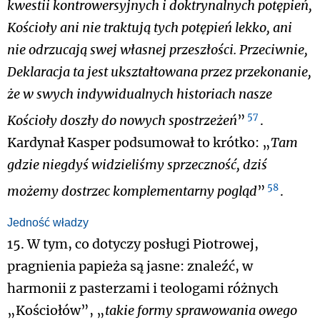
kwestii kontrowersyjnych i doktrynalnych potępień,
Kościoły ani nie traktują tych potępień lekko, ani
nie odrzucają swej własnej przeszłości. Przeciwnie,
Deklaracja ta jest ukształtowana przez przekonanie,
że w swych indywidualnych historiach nasze
57
Kościoły doszły do nowych spostrzeżeń
”
.
Kardynał Kasper podsumował to krótko: „
Tam
gdzie niegdyś widzieliśmy sprzeczność, dziś
58
możemy dostrzec komplementarny pogląd
”
.
Jedność władzy
15. W tym, co dotyczy posługi Piotrowej,
pragnienia papieża są jasne: znaleźć, w
harmonii z pasterzami i teologami różnych
„Kościołów”, „
takie formy sprawowania owego