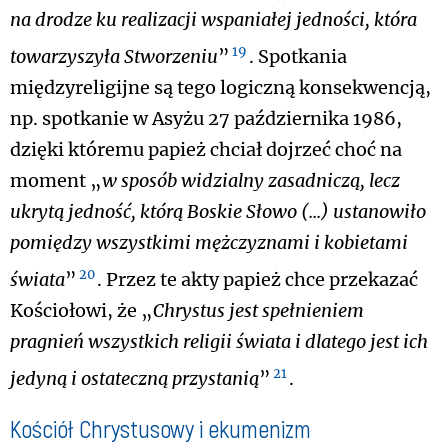
na drodze ku realizacji wspaniałej jedności, która
19
towarzyszyła Stworzeniu
”
. Spotkania
międzyreligijne są tego logiczną konsekwencją,
np. spotkanie w Asyżu 27 października 1986,
dzięki któremu papież chciał dojrzeć choć na
moment „
w sposób widzialny zasadniczą, lecz
ukrytą jedność, którą Boskie Słowo (...) ustanowiło
pomiędzy wszystkimi mężczyznami i kobietami
20
świata
”
. Przez te akty papież chce przekazać
Kościołowi, że „
Chrystus jest spełnieniem
pragnień wszystkich religii świata i dlatego jest ich
21
jedyną i ostateczną przystanią
”
.
Kościół Chrystusowy i ekumenizm