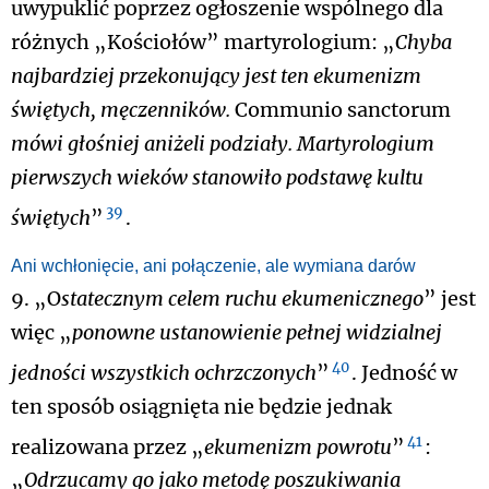
uwypuklić poprzez ogłoszenie wspólnego dla
różnych „Kościołów” martyrologium: „
Chyba
najbardziej przekonujący jest ten ekumenizm
świętych, męczenników.
Communio sanctorum
mówi głośniej aniżeli podziały. Martyrologium
pierwszych wieków stanowiło podstawę kultu
39
świętych
”
.
Ani wchłonięcie, ani połączenie, ale wymiana darów
9. „O
statecznym celem ruchu ekumenicznego
” jest
więc „
ponowne ustanowienie pełnej widzialnej
40
jedności wszystkich ochrzczonych
”
. Jedność w
ten sposób osiągnięta nie będzie jednak
41
realizowana przez „
ekumenizm powrotu
”
:
„
Odrzucamy go jako metodę poszukiwania