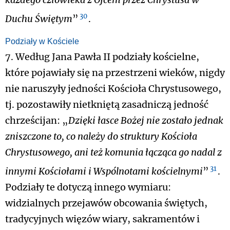
każdego człowieka z Ojcem przez Chrystusa w
30
Duchu Świętym
”
.
Podziały w Kościele
7. Według Jana Pawła II podziały kościelne,
które pojawiały się na przestrzeni wieków, nigdy
nie naruszyły jedności Kościoła Chrystusowego,
tj. pozostawiły nietkniętą zasadniczą jedność
chrześcijan: „
Dzięki łasce Bożej nie zostało jednak
zniszczone to, co należy do struktury Kościoła
Chrystusowego, ani też komunia łącząca go nadal z
31
innymi Kościołami i Wspólnotami kościelnymi
”
.
Podziały te dotyczą innego wymiaru:
widzialnych przejawów obcowania świętych,
tradycyjnych więzów wiary, sakramentów i