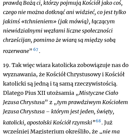
prawdą Bożą ci, którzy pojmują Kościół jako coś,
czego nie można dotknąć ani widzieć, co jest tylko
jakimś «tchnieniem» (jak mówią), łączącym
niewidzialnymi węzłami liczne społeczności
chrześcijan, pomimo że wiarą są między sobą
67
rozerwane
”
.
19. Tak więc wiara katolicka zobowiązuje nas do
wyznawania, że Kościół Chrystusowy i Kościół
katolicki są jedną i tą samą rzeczywistością.
Dlatego Pius XII utożsamia „
Mistyczne Ciało
Jezusa Chrystusa
” z „
tym prawdziwym Kościołem
Jezusa Chrystusa – którym jest jeden, święty,
68
katolicki, apostolski Kościół rzymski”
. Już
wcześniej Magisterium określiło, że „
nie ma