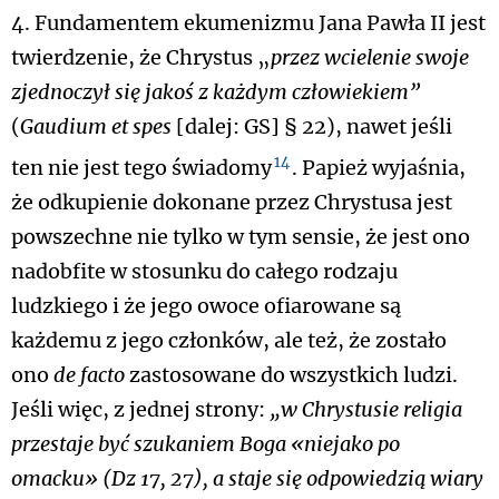
4. Fundamentem ekumenizmu Jana Pawła II jest
twierdzenie, że Chrystus „
przez wcielenie swoje
zjednoczył się jakoś z każdym człowiekiem”
(
Gaudium et spes
[dalej: GS] § 22), nawet jeśli
14
ten nie jest tego świadomy
. Papież wyjaśnia,
że odkupienie dokonane przez Chrystusa jest
powszechne nie tylko w tym sensie, że jest ono
nadobfite w stosunku do całego rodzaju
ludzkiego i że jego owoce ofiarowane są
każdemu z jego członków, ale też, że zostało
ono
de facto
zastosowane do wszystkich ludzi.
Jeśli więc, z jednej strony:
„w Chrystusie religia
przestaje być szukaniem Boga «niejako po
omacku» (Dz 17, 27), a staje się odpowiedzią wiary