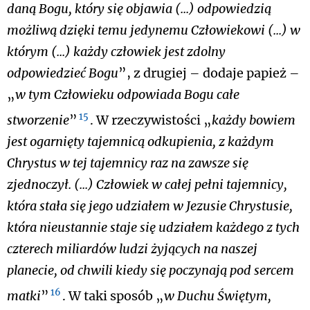
daną Bogu, który się objawia (...) odpowiedzią
możliwą dzięki temu jedynemu Człowiekowi (...) w
którym (...) każdy człowiek jest zdolny
odpowiedzieć Bogu
”, z drugiej – dodaje papież –
„
w tym Człowieku odpowiada Bogu całe
15
stworzenie
”
. W rzeczywistości „
każdy bowiem
jest ogarnięty tajemnicą odkupienia, z każdym
Chrystus w tej tajemnicy raz na zawsze się
zjednoczył. (...) Człowiek w całej pełni tajemnicy,
która stała się jego udziałem w Jezusie Chrystusie,
która nieustannie staje się udziałem każdego z tych
czterech miliardów ludzi żyjących na naszej
planecie, od chwili kiedy się poczynają pod sercem
16
matki
”
. W taki sposób „
w Duchu Świętym,