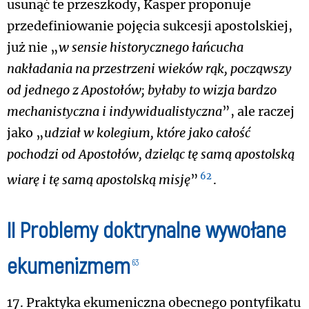
usunąć te przeszkody, Kasper proponuje
przedefiniowanie pojęcia sukcesji apostolskiej,
już nie „
w sensie historycznego łańcucha
nakładania na przestrzeni wieków rąk, począwszy
od jednego z Apostołów; byłaby to wizja bardzo
mechanistyczna i indywidualistyczna
”, ale raczej
jako „
udział w kolegium, które jako całość
pochodzi od Apostołów, dzieląc tę samą apostolską
62
wiarę i tę samą apostolską misję
”
.
II Problemy doktrynalne wywołane
ekumenizmem
63
17. Praktyka ekumeniczna obecnego pontyfikatu