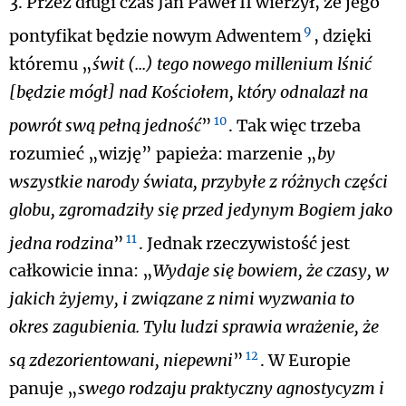
3. Przez długi czas Jan Paweł II wierzył, że jego
9
pontyfikat będzie nowym Adwentem
, dzięki
któremu „
świt (...) tego nowego millenium lśnić
[będzie mógł] nad Kościołem, który odnalazł na
10
powrót swą pełną jedność
”
. Tak więc trzeba
rozumieć „wizję” papieża: marzenie „
by
wszystkie narody świata, przybyłe z różnych części
globu, zgromadziły się przed jedynym Bogiem jako
11
jedna rodzina
”
. Jednak rzeczywistość jest
całkowicie inna: „
Wydaje się bowiem, że czasy, w
jakich żyjemy, i związane z nimi wyzwania to
okres zagubienia. Tylu ludzi sprawia wrażenie, że
12
są zdezorientowani, niepewni
”
. W Europie
panuje „
swego rodzaju praktyczny agnostycyzm i