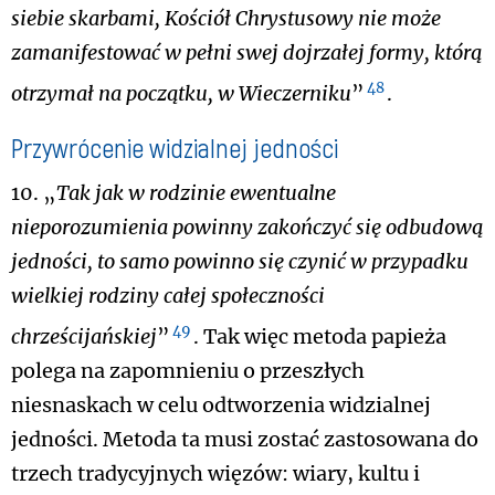
siebie skarbami, Kościół Chrystusowy nie może
zamanifestować w pełni swej dojrzałej formy, którą
48
otrzymał na początku, w Wieczerniku
”
.
Przywrócenie widzialnej jedności
10. „
Tak jak w rodzinie ewentualne
nieporozumienia powinny zakończyć się odbudową
jedności, to samo powinno się czynić w przypadku
wielkiej rodziny całej społeczności
49
chrześcijańskiej
”
. Tak więc metoda papieża
polega na zapomnieniu o przeszłych
niesnaskach w celu odtworzenia widzialnej
jedności. Metoda ta musi zostać zastosowana do
trzech tradycyjnych więzów: wiary, kultu i