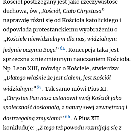
Kościół postrzegany jest jako rzeczywistość
duchowa, ów „
Kościół, Ciało Chrystusa
”
naprawdę różni się od Kościoła katolickiego i
odpowiada protestanckiemu wyobrażeniu o
„
Kościele niewidzialnym dla nas, widzialnym
64
jedynie oczyma Boga
”
. Koncepcja taka jest
sprzeczna z niezmiennym nauczaniem Kościoła.
Np. Leon XIII, mówiąc o Kościele, stwierdza:
„
Dlatego właśnie że jest ciałem, jest Kościół
65
widzialnym”
. Tak samo mówi Pius XI:
„
Chrystus Pan nasz ustanowił swój Kościół jako
społeczność doskonałą, z natury swej zewnętrzną i
66
dostrzegalną zmysłami
”
. A Pius XII
konkluduje: „
Z tego też powodu rozmijają się z