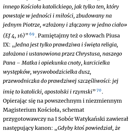
innego Kościoła katolickiego, jak tylko ten, który
powstaje w jedności i miłości, zbudowany na
jednym Piotrze, «złożony i złączony w jedno ciało»
69
(Ef 4, 16)
”
. Pamiętajmy też o słowach Piusa
IX: „
Jedna jest tylko prawdziwa i święta religia,
założona i ustanowiona przez Chrystusa, naszego
Pana – Matka i opiekunka cnoty, karcicielka
występków, wyswobodzicielka dusz,
przewodniczka do prawdziwej szczęśliwości: jej
70
imię to katolicki, apostolski i rzymski
”
.
Opierając się na powszechnym i niezmiennym
Magisterium Kościoła, schemat
przygotowawczy na I Sobór Watykański zawierał
następujący kanon: „
Gdyby ktoś powiedział, że