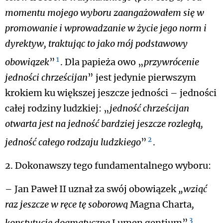
momentu mojego wyboru zaangażowałem się w
promowanie i wprowadzanie w życie jego norm i
dyrektyw, traktując to jako mój podstawowy
1
obowiązek
”
. Dla papieża owo „
przywrócenie
jedności chrześcijan
” jest jedynie pierwszym
krokiem ku większej jeszcze jedności – jedności
całej rodziny ludzkiej: „
jedność chrześcijan
otwarta jest na jedność bardziej jeszcze rozległą,
2
jedność całego rodzaju ludzkiego
”
.
2. Dokonawszy tego fundamentalnego wyboru:
– Jan Paweł II uznał za swój obowiązek
„wziąć
raz jeszcze w ręce tę soborową
Magna Charta
,
3
konstytucję dogmatyczną
Lumen gentium”