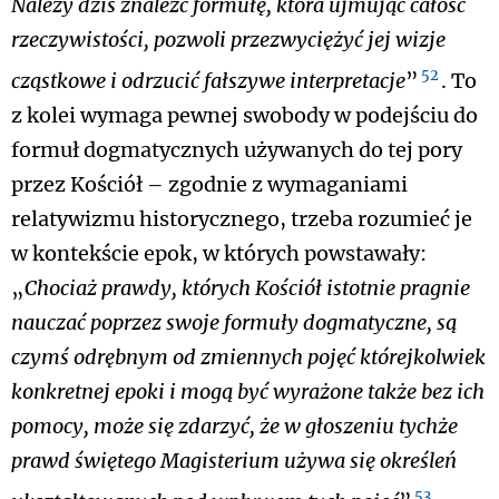
Należy dziś znaleźć formułę, która ujmując całość
rzeczywistości, pozwoli przezwyciężyć jej wizje
52
cząstkowe i odrzucić fałszywe interpretacje
”
. To
z kolei wymaga pewnej swobody w podejściu do
formuł dogmatycznych używanych do tej pory
przez Kościół – zgodnie z wymaganiami
relatywizmu historycznego, trzeba rozumieć je
w kontekście epok, w których powstawały:
„
Chociaż prawdy, których Kościół istotnie pragnie
nauczać poprzez swoje formuły dogmatyczne, są
czymś odrębnym od zmiennych pojęć którejkolwiek
konkretnej epoki i mogą być wyrażone także bez ich
pomocy, może się zdarzyć, że w głoszeniu tychże
prawd świętego Magisterium używa się określeń
53