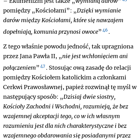
– Ekumenizm jest także „
wymianą darów
”
pomiędzy „Kościołami”: „
Dzięki wymianie
darów między Kościołami, które się nawzajem
46
dopełniają, komunia przynosi owoce
”
.
Z tego właśnie powodu jedność, tak upragniona
przez Jana Pawła II, „
nie jest wchłonięciem ani
47
połączeniem
”
. Stosując ową zasadę do relacji
pomiędzy Kościołem katolickim a członkami
Cerkwi Prawosławnej, papież rozwinął tę myśl w
następujący sposób: „
Dzisiaj dwie siostry,
Kościoły Zachodni i Wschodni, rozumieją, że bez
wzajemnej akceptacji tego, co w ich własnym
rozumieniu jest dla nich charakterystyczne i bez
wzajemnego obdarowania się posiadanymi przez