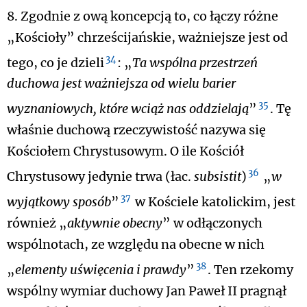
8. Zgodnie z ową koncepcją to, co łączy różne
„Kościoły” chrześcijańskie, ważniejsze jest od
34
tego, co je dzieli
: „
Ta wspólna przestrzeń
duchowa jest ważniejsza od wielu barier
35
wyznaniowych, które wciąż nas oddzielają
”
. Tę
właśnie duchową rzeczywistość nazywa się
Kościołem Chrystusowym. O ile Kościół
36
Chrystusowy jedynie trwa (łac.
subsistit
)
„
w
37
wyjątkowy sposób
”
w Kościele katolickim, jest
również „
aktywnie obecny
” w odłączonych
wspólnotach, ze względu na obecne w nich
38
„
elementy uświęcenia i prawdy
”
. Ten rzekomy
wspólny wymiar duchowy Jan Paweł II pragnął