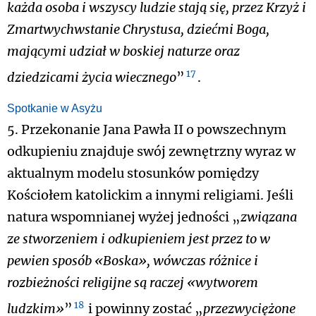
każda osoba i wszyscy ludzie stają się, przez Krzyż i
Zmartwychwstanie Chrystusa, dziećmi Boga,
mającymi udział w boskiej naturze oraz
17
dziedzicami życia wiecznego
”
.
Spotkanie w Asyżu
5. Przekonanie Jana Pawła II o powszechnym
odkupieniu znajduje swój zewnętrzny wyraz w
aktualnym modelu stosunków pomiędzy
Kościołem katolickim a innymi religiami. Jeśli
natura wspomnianej wyżej jedności „
związana
ze stworzeniem i odkupieniem jest przez to w
pewien sposób «Boska», wówczas różnice i
rozbieżności religijne są raczej «wytworem
18
ludzkim»
”
i powinny zostać „
przezwyciężone