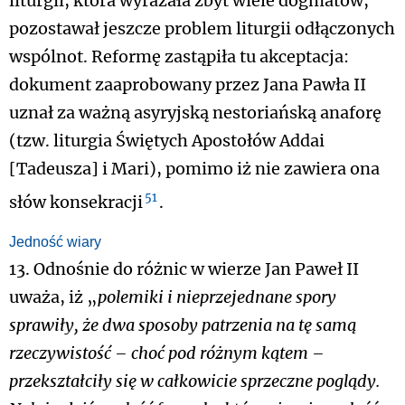
liturgii, która wyrażała zbyt wiele dogmatów,
pozostawał jeszcze problem liturgii odłączonych
wspólnot. Reformę zastąpiła tu akceptacja:
dokument zaaprobowany przez Jana Pawła II
uznał za ważną asyryjską nestoriańską anaforę
(tzw. liturgia Świętych Apostołów Addai
[Tadeusza] i Mari), pomimo iż nie zawiera ona
51
słów konsekracji
.
Jedność wiary
13. Odnośnie do różnic w wierze Jan Paweł II
uważa, iż „
polemiki i nieprzejednane spory
sprawiły, że dwa sposoby patrzenia na tę samą
rzeczywistość – choć pod różnym kątem –
przekształciły się w całkowicie sprzeczne poglądy.