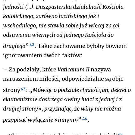
jedności (...). Duszpasterska działalność Kościoła
katolickiego, zarówno łacińskiego jak i
wschodniego, nie stawia sobie już więcej za cel
odsuwania wiernych od jednego Kościoła do
42
drugiego
”
. Takie zachowanie byłoby bowiem
ignorowaniem dwóch faktów:
– Za podziały, które
Vaticanum II
nazywa
naruszeniem miłości, odpowiedzialne są obie
43
strony
: „
Mówiąc o podziale chrześcijan, dekret o
ekumenizmie dostrzega «winy ludzi z jednej i z
drugiej strony», przyznając, że winy nie można
44
przypisać wyłącznie «innym»
”
.
45