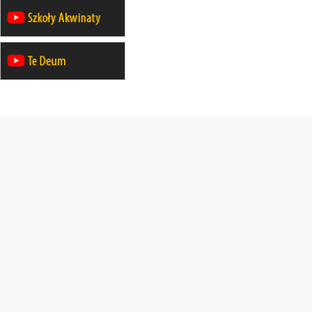
XII Pielgrzymka Tradycji
Katolickiej do Gietrzwałdu
12.09
wyjazd z Poznania przez
Gniezno i Bydgoszcz na
pielgrzymkę do Gietrzwałdu
12.09
wyjazd z Warszawy na
pielgrzymkę do Gietrzwałdu
14–19.09
DARŁOWO
wyjazd integracyjny
21–26.09
KRAKÓW
rekolekcje ignacjańskie dla
mężczyzn
21–26.09
BAJERZE
rekolekcje ignacjańskie dla kobiet
21–26.09
KARPACZ
wyjazd integracyjny
05–10.10
BAJERZE
ZMIANA
rekolekcje maryjne dla kobiet
19–24.10
KRAKÓW
rekolekcje maryjne dla mężczyzn