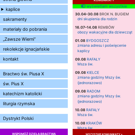
wyświetlam wszystkie
kaplice
30.04–30.08
BROK N. BUGIEM
sakramenty
dni skupienia dla rodzin
16.07–14.08
REMBÓW
materiały do pobrania
obozy wakacyjne dla dziewcząt
„Zawsze Wierni”
01.08
BYDGOSZCZ
zmiana adresu i poświęcenie
rekolekcje ignacjańskie
kaplicy
kontakt
09.08
RAFAŁY
Msza św.
09.08
KIELCE
Bractwo św. Piusa X
zmiana godziny Mszy św.
(jednorazowo)
św. Pius X
09.08
RADOM
katechizm katolicki
zmiana godziny Mszy św.
(jednorazowo)
liturgia rzymska
10.08
RAFAŁY
Msza św.
Dystrykt Polski
10.08
KRAKÓW
Msza św.
WSPOMÓŻ DZIEŁA BRACTWA
wszystkie komunikaty »