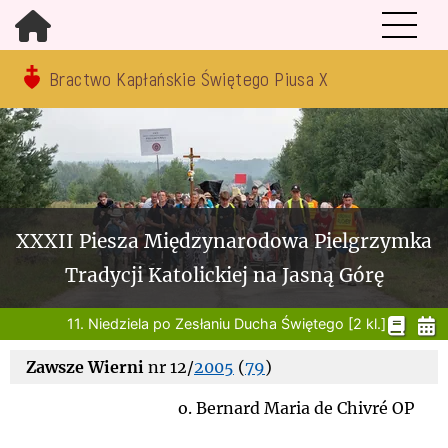
Bractwo Kapłańskie Świętego Piusa X
XXXII Piesza Międzynarodowa Pielgrzymka
Tradycji Katolickiej na Jasną Górę
11. Niedziela po Zesłaniu Ducha Świętego [2 kl.]
Zawsze Wierni
nr 12/
2005
(
79
)
o. Bernard Maria de Chivré OP