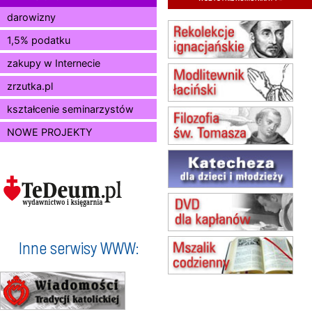
11.08
KRAKÓW
Msza św.
darowizny
12.08
KRAKÓW
1,5% podatku
Msza św.
zakupy w Internecie
13.08
KRAKÓW
Msza św.
zrzutka.pl
15.08
JASTRZĘBIE-ZDRÓJ
Msza św.
kształcenie seminarzystów
15.08
RADOM
NOWE PROJEKTY
Msza św.
15.08
KIELCE
Msza św.
15.08
BUKOWIEC
zmiana godziny Mszy św.
(jednorazowo)
15.08
SZCZECIN
zmiana godziny Mszy św.
Inne serwisy WWW:
(jednorazowo)
15.08
TCZEW
zmiana godziny Mszy św.
(jednorazowo)