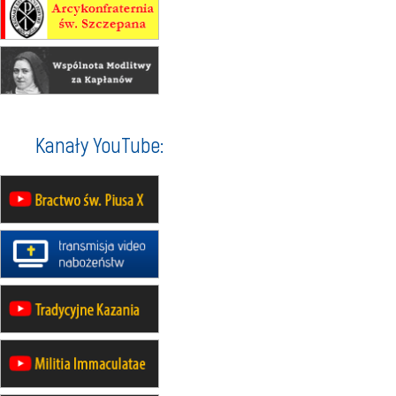
GIETRZWAŁD
Męska pielgrzymka rowerowa
22.08
OPOLE
Msza św.
22.08
OPOLE
II Pielgrzymka Tradycji Katolickiej
na Górę św. Anny
23–29.08
BESKIDY
Kanały YouTube:
obóz wędrowny dla chłopców
24–29.08
KRAKÓW
rekolekcje ignacjańskie dla kobiet
24–29.08
BAJERZE
rekolekcje ignacjańskie dla
mężczyzn
30.08
RAFAŁY
Msza św.
30.08
GNIEZNO
integracyjne spotkanie wiernych
07–11.09
KASZUBY
ZMIANA
Rekolekcje w drodze
12.09
OLSZTYN