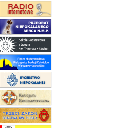
15.08
NOWY SĄCZ
zmiana porządku nabożeństw
(jednorazowo)
15.08
KROSNO
Msza św.
15.08
CZĘSTOCHOWA
Msza św.
15.08
KRAKÓW
zmiana porządku nabożeństw
(jednorazowo)
15.08
KOŁOBRZEG
Msza św.
16–22.08
BESKIDY
obóz wędrowny dla dziewcząt
16.08
KOŁOBRZEG
Msza św.
16.08
KATOWICE
integracyjne spotkanie wiernych
17–21.08
BAJERZE
rekolekcje franciszkańskie
20–22.08
GNIEZNO →