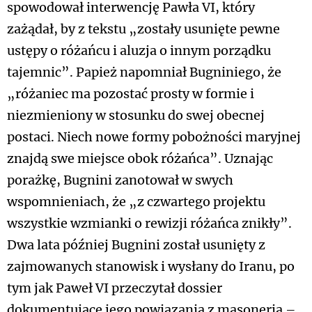
spowodował interwencję Pawła VI, który
zażądał, by z tekstu „zostały usunięte pewne
ustępy o różańcu i aluzja o innym porządku
tajemnic”. Papież napomniał Bugniniego, że
„różaniec ma pozostać prosty w formie i
niezmieniony w stosunku do swej obecnej
postaci. Niech nowe formy pobożności maryjnej
znajdą swe miejsce obok różańca”. Uznając
porażkę, Bugnini zanotował w swych
wspomnieniach, że „z czwartego projektu
wszystkie wzmianki o rewizji różańca znikły”.
Dwa lata później Bugnini został usunięty z
zajmowanych stanowisk i wysłany do Iranu, po
tym jak Paweł VI przeczytał dossier
dokumentujące jego powiązania z masonerią –