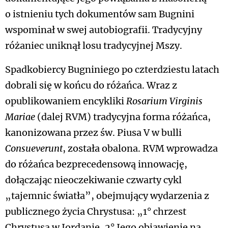
o istnieniu tych dokumentów sam Bugnini
wspominał w swej autobiografii. Tradycyjny
różaniec uniknął losu tradycyjnej Mszy.
Spadkobiercy Bugniniego po czterdziestu latach
dobrali się w końcu do różańca. Wraz z
opublikowaniem encykliki
Rosarium Virginis
Mariae
(dalej RVM) tradycyjna forma różańca,
kanonizowana przez św. Piusa V w bulli
Consueverunt
, została obalona. RVM wprowadza
do różańca bezprecedensową innowację,
dołączając nieoczekiwanie czwarty cykl
„tajemnic światła”, obejmujący wydarzenia z
publicznego życia Chrystusa: „1° chrzest
Chrystusa w Jordanie, 2° Jego objawienie na