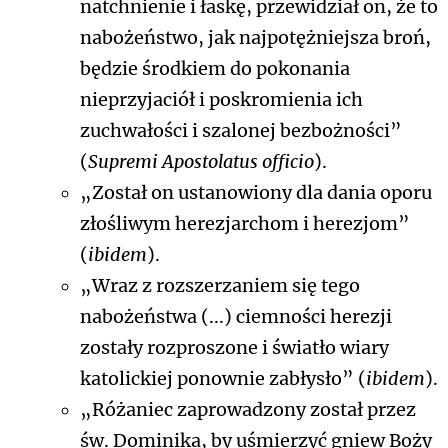
natchnienie i łaskę, przewidział on, że to
nabożeństwo, jak najpotężniejsza broń,
będzie środkiem do pokonania
nieprzyjaciół i poskromienia ich
zuchwałości i szalonej bezbożności”
(
Supremi Apostolatus officio
).
„Został on ustanowiony dla dania oporu
złośliwym herezjarchom i herezjom”
(
ibidem
).
„Wraz z rozszerzaniem się tego
nabożeństwa (...) ciemności herezji
zostały rozproszone i światło wiary
katolickiej ponownie zabłysło” (
ibidem
).
„Różaniec zaprowadzony został przez
św. Dominika, by uśmierzyć gniew Boży