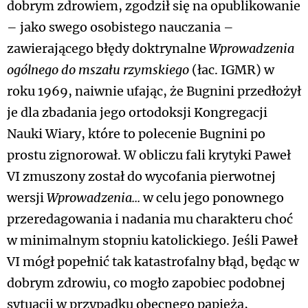
dobrym zdrowiem, zgodził się na opublikowanie
– jako swego osobistego nauczania –
zawierającego błędy doktrynalne
Wprowadzenia
ogólnego do mszału rzymskiego
(łac. IGMR) w
roku 1969, naiwnie ufając, że Bugnini przedłożył
je dla zbadania jego ortodoksji Kongregacji
Nauki Wiary, które to polecenie Bugnini po
prostu zignorował. W obliczu fali krytyki Paweł
VI zmuszony został do wycofania pierwotnej
wersji
Wprowadzenia...
w celu jego ponownego
przeredagowania i nadania mu charakteru choć
w minimalnym stopniu katolickiego. Jeśli Paweł
VI mógł popełnić tak katastrofalny błąd, będąc w
dobrym zdrowiu, co mogło zapobiec podobnej
sytuacji w przypadku obecnego papieża,