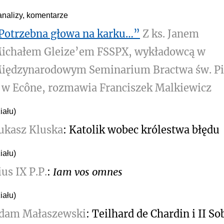
analizy, komentarze
Potrzebna głowa na karku…”
Z ks. Janem
ichałem Gleize’em FSSPX, wykładowcą w
iędzynarodowym Seminarium Bractwa św. P
 w Ecône, rozmawia Franciszek Malkiewicz
iału)
ukasz Kluska
: Katolik wobec królestwa błędu
iału)
ius IX P.P.
:
Iam vos omnes
iału)
dam Małaszewski
: Teilhard de Chardin i II So