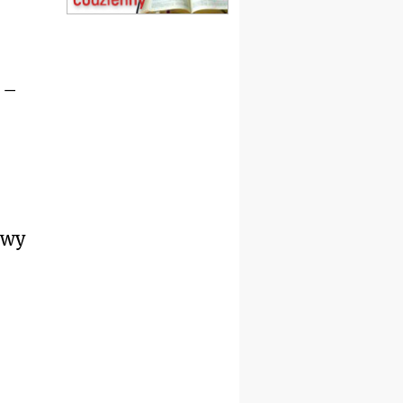
20–22.08
GNIEZNO →
GIETRZWAŁD
Męska pielgrzymka
rowerowa
22.08
OPOLE
–
Msza św.
23–29.08
BESKIDY
obóz wędrowny dla
chłopców
24–29.08
KRAKÓW
rekolekcje ignacjańskie dla
kobiet
24–29.08
BAJERZE
twy
rekolekcje ignacjańskie dla
mężczyzn
30.08
RAFAŁY
Msza św.
30.08
GNIEZNO
integracyjne spotkanie
wiernych
07–11.09
KASZUBY
ZMIANA
Rekolekcje w drodze