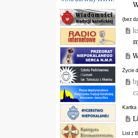
W
(bez dz
k
m
W
Życie 
b
c
Kartka
L
List z 