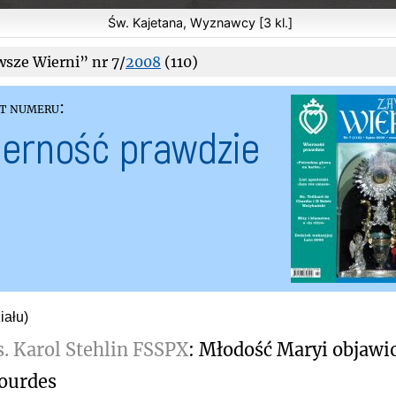
Św. Kajetana, Wyznawcy [3 kl.]
sze Wierni” nr 7/
2008
(110)
t numeru:
erność prawdzie
iału)
s. Karol Stehlin FSSPX
: Młodość Maryi objawi
ourdes