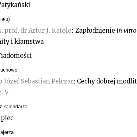
atykański
iału)
s. prof. dr Artur J. Katolo
: Zapłodnienie
in vitro
ity i kłamstwa
iadomości
duchowe
p Józef Sebastian Pelczar
: Cechy dobrej modli
z. V
 z kalendarza
ipiec
Bajerza