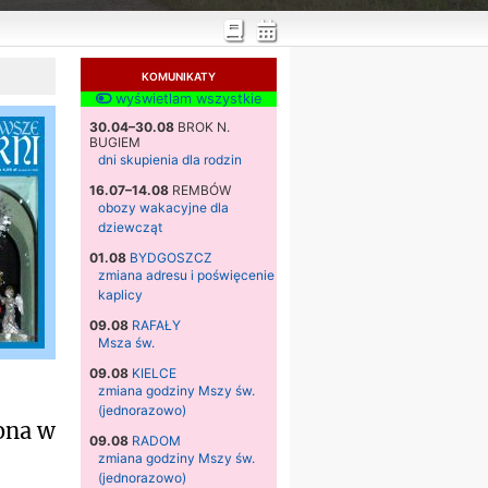
KOMUNIKATY
wyświetlam wszystkie
30.04–30.08
BROK N.
BUGIEM
dni skupienia dla rodzin
16.07–14.08
REMBÓW
obozy wakacyjne dla
dziewcząt
01.08
BYDGOSZCZ
zmiana adresu i poświęcenie
kaplicy
09.08
RAFAŁY
Msza św.
09.08
KIELCE
zmiana godziny Mszy św.
(jednorazowo)
ona w
09.08
RADOM
zmiana godziny Mszy św.
(jednorazowo)