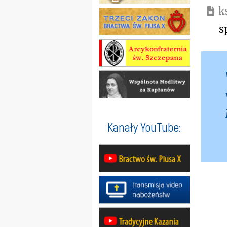
k
s
Kanały YouTube: