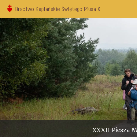
Bractwo Kapłańskie Świętego Piusa X
XXXII Piesza M