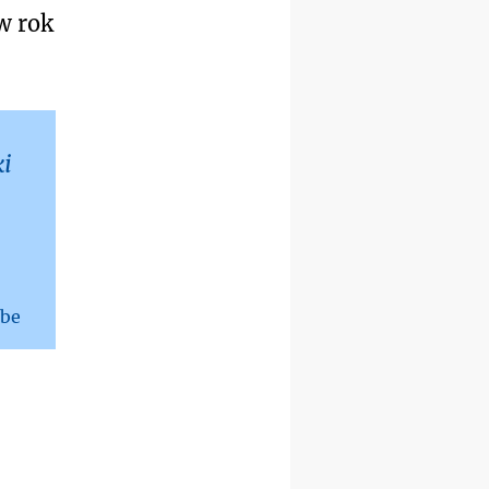
12.09
OLSZTYN
w rok
XII Pielgrzymka Tradycji
Katolickiej do Gietrzwałdu
12.09
wyjazd z Poznania przez
Gniezno i Bydgoszcz na
pielgrzymkę do Gietrzwałdu
ki
12.09
wyjazd z Warszawy na
pielgrzymkę do Gietrzwałdu
14–19.09
DARŁOWO
wyjazd integracyjny
21–26.09
KRAKÓW
rekolekcje ignacjańskie dla
lbe
mężczyzn
21–26.09
BAJERZE
rekolekcje ignacjańskie dla
kobiet
21–26.09
KARPACZ
wyjazd integracyjny
05–10.10
BAJERZE
ZMIANA
rekolekcje maryjne dla