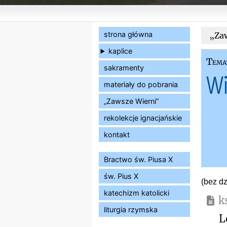
strona główna
„Zaw
kaplice
Tema
sakramenty
Wi
materiały do pobrania
„Zawsze Wierni”
rekolekcje ignacjańskie
kontakt
Bractwo św. Piusa X
św. Pius X
(bez dz
katechizm katolicki
k
liturgia rzymska
L