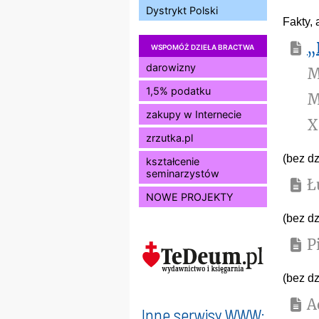
Dystrykt Polski
Fakty, 
„
WSPOMÓŻ DZIEŁA BRACTWA
darowizny
M
1,5% podatku
M
zakupy w Internecie
X
zrzutka.pl
(bez dz
kształcenie
seminarzystów
Ł
NOWE PROJEKTY
(bez dz
P
(bez dz
A
Inne serwisy WWW: