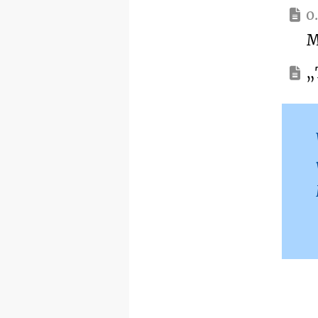
o
M
„