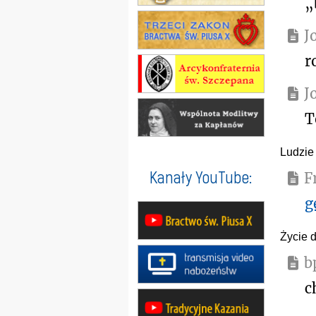
„
J
r
J
T
Ludzie
Kanały YouTube:
F
g
Życie 
b
c