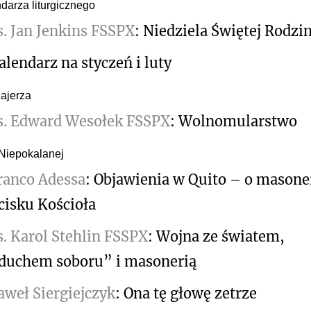
darza liturgicznego
s. Jan Jenkins FSSPX
: Niedziela Świętej Rodzi
alendarz na styczeń i luty
Bajerza
s. Edward Wesołek FSSPX
: Wolnomularstwo
 Niepokalanej
ranco Adessa
: Objawienia w Quito – o masoner
cisku Kościoła
s. Karol Stehlin FSSPX
: Wojna ze światem,
duchem soboru” i masonerią
aweł Siergiejczyk
: Ona tę głowę zetrze