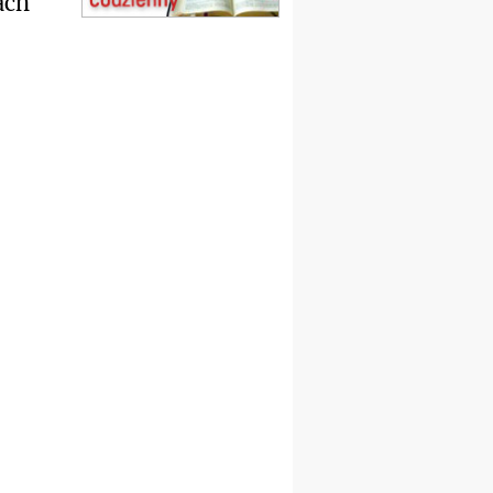
ach
Msza św.
15.08
CZĘSTOCHOWA
Msza św.
15.08
KOŁOBRZEG
Msza św.
16–22.08
BESKIDY
obóz wędrowny dla
dziewcząt
16.08
KOŁOBRZEG
Msza św.
17–21.08
BAJERZE
rekolekcje franciszkańskie
20–22.08
GNIEZNO →
GIETRZWAŁD
Męska pielgrzymka
rowerowa
22.08
OPOLE
Msza św.
22.08
OPOLE
II Pielgrzymka Tradycji
Katolickiej na Górę św. Anny