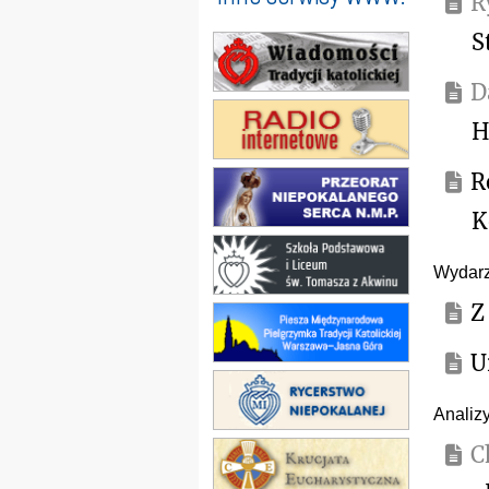
R
S
D
H
R
K
Wydarz
Z
U
Analiz
C