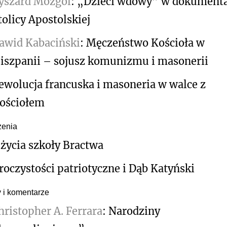
yszard Mozgol
: „Dzieci wdowy” w dokument
tolicy Apostolskiej
awid Kabaciński
: Męczeństwo Kościoła w
iszpanii – sojusz komunizmu i masonerii
ewolucja francuska i masoneria w walce z
ościołem
enia
 życia szkoły Bractwa
roczystości patriotyczne i Dąb Katyński
y i komentarze
hristopher A. Ferrara
: Narodziny