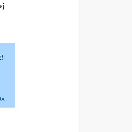
rekolekcje ignacjańskie dla
ej
kobiet
09–14.11
KRAKÓW
rekolekcje ignacjańskie dla
kobiet
09–14.11
BAJERZE
rekolekcje ignacjańskie dla
mężczyzn
23–28.11
WARSZAWA
ki
rekolekcje ignacjańskie dla
kobiet
14–19.12
BAJERZE
rekolekcje ignacjańskie dla
kobiet
14–19.12
WARSZAWA
rekolekcje ignacjańskie dla
lbe
mężczyzn
27.12.2026–01.01.2027
ZAWOJA
sylwestrowy wyjazd
integracyjny