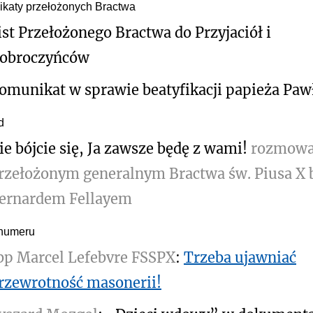
katy przełożonych Bractwa
ist Przełożonego Bractwa do Przyjaciół i
obroczyńców
omunikat w sprawie beatyfikacji papieża Paw
d
ie bójcie się, Ja zawsze będę z wami!
rozmowa
rzełożonym generalnym Bractwa św. Piusa X
ernardem Fellayem
numeru
bp Marcel Lefebvre FSSPX
:
Trzeba ujawniać
rzewrotność masonerii!