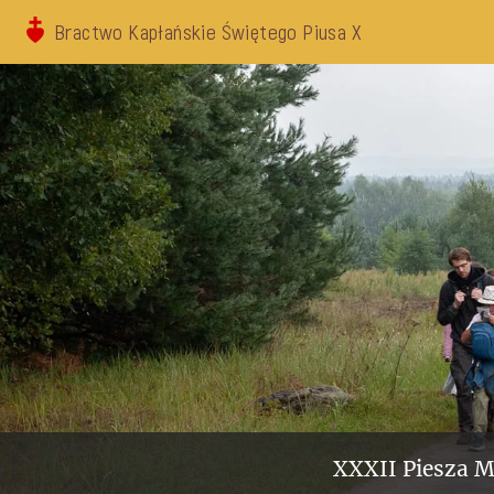
Bractwo Kapłańskie Świętego Piusa X
XXXII Piesza M