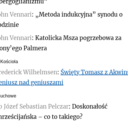
bergoglianizmu”
ohn Vennari
: „Metoda indukcyjna” synodu o
odzinie
ohn Vennari
: Katolicka Msza pogrzebowa za
ony’ego Palmera
 Kościoła
rederick Wilhelmsen
:
Święty Tomasz z Akwin
eniusz nad geniuszami
duchowe
p Józef Sebastian Pelczar
: Doskonałość
hrześcijańska – co to takiego?