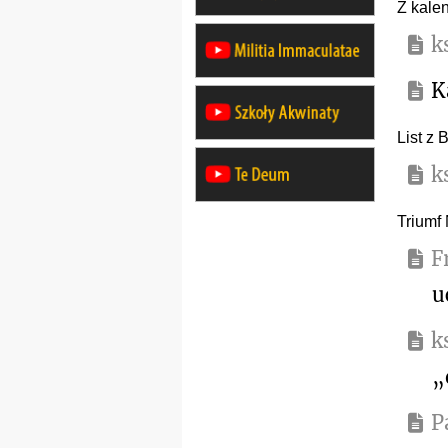
Z kalen
k
K
List z 
k
Triumf
F
u
k
„
P