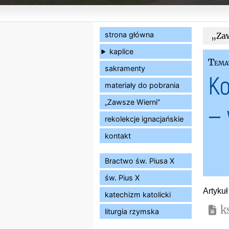
strona główna
„Zaw
kaplice
Tema
sakramenty
Ko
materiały do pobrania
„Zawsze Wierni”
— 
rekolekcje ignacjańskie
kontakt
Bractwo św. Piusa X
św. Pius X
Artyku
katechizm katolicki
k
liturgia rzymska