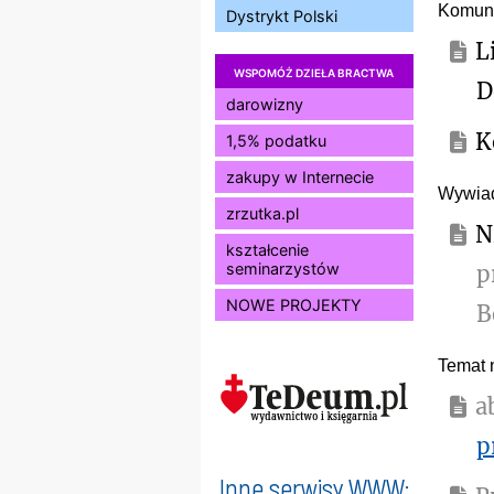
Komuni
Dystrykt Polski
L
WSPOMÓŻ DZIEŁA BRACTWA
D
darowizny
K
1,5% podatku
zakupy w Internecie
Wywia
zrzutka.pl
N
kształcenie
seminarzystów
p
NOWE PROJEKTY
B
Temat 
a
p
Inne serwisy WWW: