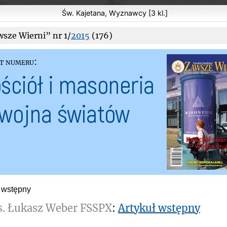
Św. Kajetana, Wyznawcy [3 kl.]
sze Wierni” nr 1/
2015
(176)
t numeru:
ściół i masoneria
wojna światów
ł wstępny
s. Łukasz Weber FSSPX
:
Artykuł wstępny