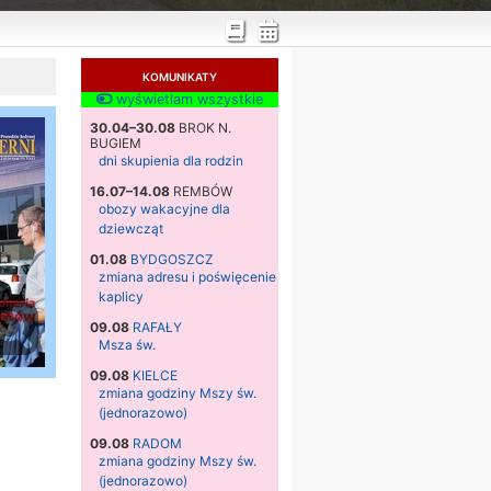
KOMUNIKATY
wyświetlam wszystkie
30.04–30.08
BROK N.
BUGIEM
dni skupienia dla rodzin
16.07–14.08
REMBÓW
obozy wakacyjne dla
dziewcząt
01.08
BYDGOSZCZ
zmiana adresu i poświęcenie
kaplicy
09.08
RAFAŁY
Msza św.
09.08
KIELCE
zmiana godziny Mszy św.
(jednorazowo)
09.08
RADOM
zmiana godziny Mszy św.
(jednorazowo)