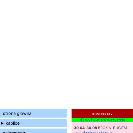
strona główna
KOMUNIKATY
wyświetlam wszystkie
kaplice
30.04–30.08
BROK N. BUGIEM
sakramenty
dni skupienia dla rodzin