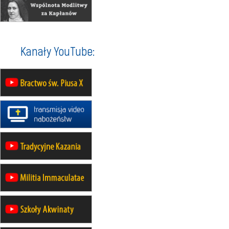
Msza św.
22.08
OPOLE
II Pielgrzymka Tradycji Katolickiej
na Górę św. Anny
23–29.08
BESKIDY
Kanały YouTube:
obóz wędrowny dla chłopców
24–29.08
KRAKÓW
rekolekcje ignacjańskie dla kobiet
24–29.08
BAJERZE
rekolekcje ignacjańskie dla
mężczyzn
30.08
RAFAŁY
Msza św.
30.08
GNIEZNO
integracyjne spotkanie wiernych
30.08
SŁUPSK
zmiana porządku nabożeństw (na
stałe)
06.09
TCZEW
zmiana porządku nabożeństw (na
stałe)