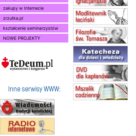
Msza św.
zakupy w Internecie
15.08
KIELCE
Msza św.
zrzutka.pl
15.08
BUKOWIEC
kształcenie seminarzystów
zmiana godziny Mszy św.
(jednorazowo)
NOWE PROJEKTY
15.08
SZCZECIN
zmiana godziny Mszy św.
(jednorazowo)
15.08
TCZEW
zmiana godziny Mszy św.
(jednorazowo)
15.08
NOWY SĄCZ
zmiana porządku nabożeństw
Inne serwisy WWW:
(jednorazowo)
15.08
KROSNO
Msza św.
15.08
CZĘSTOCHOWA
Msza św.
15.08
KRAKÓW
zmiana porządku nabożeństw