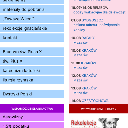
16.07–14.08
REMBÓW
materiały do pobrania
obozy wakacyjne dla dziewcząt
„Zawsze Wierni”
01.08
BYDGOSZCZ
zmiana adresu i poświęcenie
rekolekcje ignacjańskie
kaplicy
kontakt
10.08
RAFAŁY
Msza św.
10.08
KRAKÓW
Bractwo św. Piusa X
Msza św.
św. Pius X
11.08
KRAKÓW
Msza św.
katechizm katolicki
12.08
KRAKÓW
liturgia rzymska
Msza św.
13.08
KRAKÓW
Msza św.
Dystrykt Polski
14.08
CZĘSTOCHOWA
Msza św.
WSPOMÓŻ DZIEŁA BRACTWA
wszystkie komunikaty »
15.08
JASTRZĘBIE-ZDRÓJ
darowizny
Msza św.
1,5% podatku
15.08
RADOM