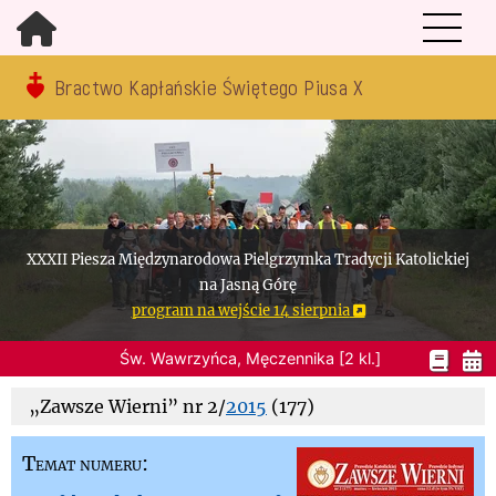
Bractwo Kapłańskie Świętego Piusa X
XXXII Piesza Międzynarodowa Pielgrzymka Tradycji Katolickiej
na Jasną Górę
program na wejście 14 sierpnia
Św. Wawrzyńca, Męczennika [2 kl.]
„Zawsze Wierni” nr 2/
2015
(177)
Temat numeru: