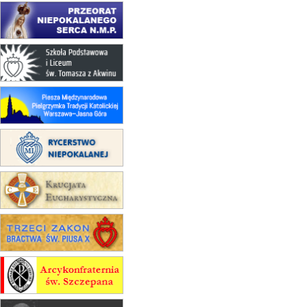
(jednorazowo)
15.08
KOŁOBRZEG
Msza św.
15.08
RZESZÓW
zmiana adresu i poświęcenie
kaplicy
15.08
RZESZÓW
zmiana porządku nabożeństw (na
stałe)
16–22.08
BESKIDY
obóz wędrowny dla dziewcząt
16.08
KOŁOBRZEG
Msza św.
16.08
KATOWICE
integracyjne spotkanie wiernych
17–21.08
BAJERZE
rekolekcje franciszkańskie
20–22.08
GNIEZNO →
GIETRZWAŁD
Męska pielgrzymka rowerowa
22.08
OPOLE