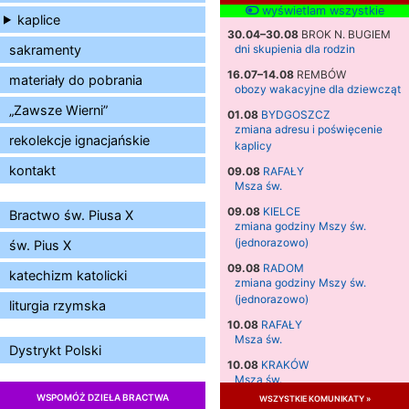
wyświetlam wszystkie
kaplice
30.04–30.08
BROK N. BUGIEM
sakramenty
dni skupienia dla rodzin
16.07–14.08
REMBÓW
materiały do pobrania
obozy wakacyjne dla dziewcząt
„Zawsze Wierni”
01.08
BYDGOSZCZ
zmiana adresu i poświęcenie
rekolekcje ignacjańskie
kaplicy
kontakt
09.08
RAFAŁY
Msza św.
09.08
KIELCE
Bractwo św. Piusa X
zmiana godziny Mszy św.
(jednorazowo)
św. Pius X
09.08
RADOM
katechizm katolicki
zmiana godziny Mszy św.
(jednorazowo)
liturgia rzymska
10.08
RAFAŁY
Msza św.
Dystrykt Polski
10.08
KRAKÓW
Msza św.
WSPOMÓŻ DZIEŁA BRACTWA
wszystkie komunikaty »
11.08
KRAKÓW