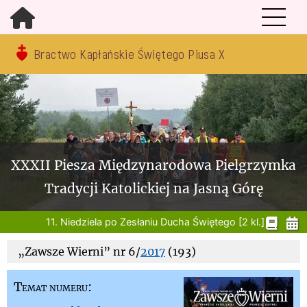
Bractwo Kapłańskie Świętego Piusa X
XXXII Piesza Międzynarodowa Pielgrzymka
Tradycji Katolickiej na Jasną Górę
11. Niedziela po Zesłaniu Ducha Świętego [2 kl.]
„Zawsze Wierni” nr 6/
2017
(193)
Temat numeru: