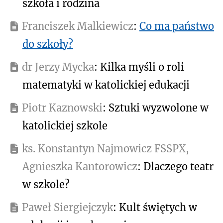
szkoła i rodzina
Franciszek Malkiewicz
:
Co ma państwo
do szkoły?
dr Jerzy Mycka
: Kilka myśli o roli
matematyki w katolickiej edukacji
Piotr Kaznowski
: Sztuki wyzwolone w
katolickiej szkole
ks. Konstantyn Najmowicz FSSPX,
Agnieszka Kantorowicz
: Dlaczego teatr
w szkole?
Paweł Siergiejczyk
: Kult świętych w