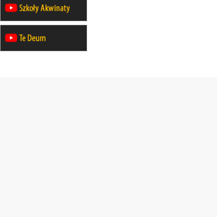
Katolickiej do Gietrzwałdu
12.09
wyjazd z Poznania przez
Gniezno i Bydgoszcz na
pielgrzymkę do Gietrzwałdu
12.09
wyjazd z Warszawy na
pielgrzymkę do Gietrzwałdu
14–19.09
DARŁOWO
wyjazd integracyjny
21–26.09
KRAKÓW
rekolekcje ignacjańskie dla
mężczyzn
21–26.09
BAJERZE
rekolekcje ignacjańskie dla kobiet
21–26.09
KARPACZ
wyjazd integracyjny
05–10.10
BAJERZE
ZMIANA
rekolekcje maryjne dla kobiet
19–24.10
KRAKÓW
rekolekcje maryjne dla mężczyzn