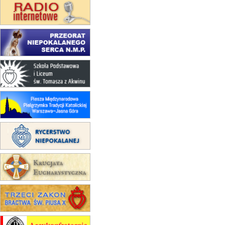
zmiana porządku nabożeństw
(jednorazowo)
15.08
KROSNO
Msza św.
15.08
CZĘSTOCHOWA
Msza św.
15.08
KRAKÓW
zmiana porządku nabożeństw
(jednorazowo)
15.08
KOŁOBRZEG
Msza św.
16–22.08
BESKIDY
obóz wędrowny dla dziewcząt
16.08
KOŁOBRZEG
Msza św.
16.08
KATOWICE
integracyjne spotkanie wiernych
17–21.08
BAJERZE
rekolekcje franciszkańskie
20–22.08
GNIEZNO →
GIETRZWAŁD