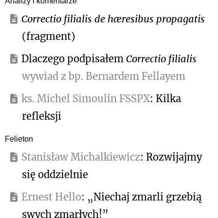
Analizy i komentarze
Correctio filialis de hæresibus propagatis
(fragment)
Dlaczego podpisałem
Correctio filialis
wywiad z bp. Bernardem Fellayem
ks. Michel Simoulin FSSPX
: Kilka
refleksji
Felieton
Stanisław Michalkiewicz
: Rozwijajmy
się oddzielnie
Ernest Hello
: „Niechaj zmarli grzebią
swych zmarłych!”