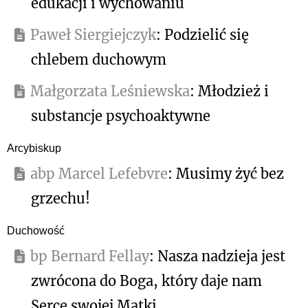
edukacji i wychowaniu
Paweł Siergiejczyk
: Podzielić się
chlebem duchowym
Małgorzata Leśniewska
: Młodzież i
substancje psychoaktywne
Arcybiskup
abp Marcel Lefebvre
: Musimy żyć bez
grzechu!
Duchowość
bp Bernard Fellay
: Nasza nadzieja jest
zwrócona do Boga, który daje nam
Serce swojej Matki