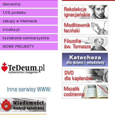
Msza św.
darowizny
12.08
KRAKÓW
1,5% podatku
Msza św.
zakupy w Internecie
13.08
KRAKÓW
Msza św.
zrzutka.pl
15.08
JASTRZĘBIE-ZDRÓJ
Msza św.
kształcenie seminarzystów
15.08
RADOM
NOWE PROJEKTY
Msza św.
15.08
KIELCE
Msza św.
15.08
BUKOWIEC
zmiana godziny Mszy św.
(jednorazowo)
15.08
SZCZECIN
zmiana godziny Mszy św.
Inne serwisy WWW:
(jednorazowo)
15.08
TCZEW
zmiana godziny Mszy św.
(jednorazowo)
15.08
NOWY SĄCZ