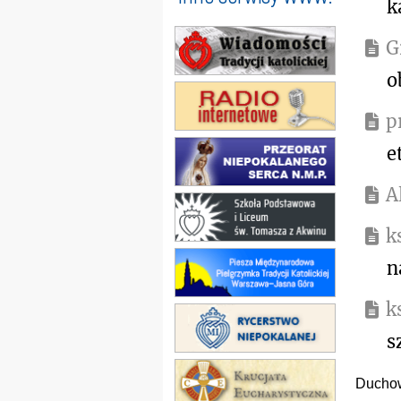
k
G
o
p
e
A
k
n
k
s
Ducho