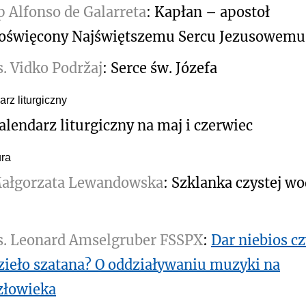
p Alfonso de Galarreta
: Kapłan – apostoł
oświęcony Najświętszemu Sercu Jezusowemu
s. Vidko Podržaj
: Serce św. Józefa
rz liturgiczny
alendarz liturgiczny na maj i czerwiec
ura
ałgorzata Lewandowska
: Szklanka czystej w
s. Leonard Amselgruber FSSPX
:
Dar niebios c
zieło szatana? O oddziaływaniu muzyki na
złowieka