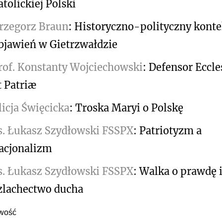
atolickiej Polski
rzegorz Braun
: Historyczno-polityczny konte
bjawień w Gietrzwałdzie
rof. Konstanty Wojciechowski
: Defensor Eccl
t Patriæ
licja Święcicka
: Troska Maryi o Polskę
s. Łukasz Szydłowski FSSPX
: Patriotyzm a
acjonalizm
s. Łukasz Szydłowski FSSPX
: Walka o prawdę 
zlachectwo ducha
wość