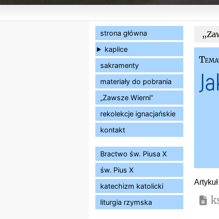
strona główna
„Zaw
kaplice
Tema
sakramenty
Ja
materiały do pobrania
„Zawsze Wierni”
rekolekcje ignacjańskie
kontakt
Bractwo św. Piusa X
św. Pius X
Artyku
katechizm katolicki
k
liturgia rzymska