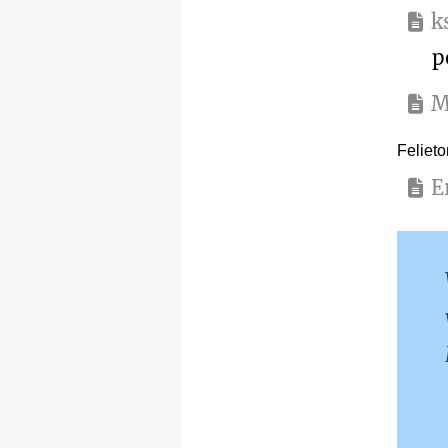
k
p
M
Felieto
E