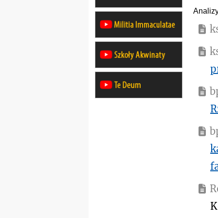
Analiz
k
k
p
b
R
b
k
f
R
K