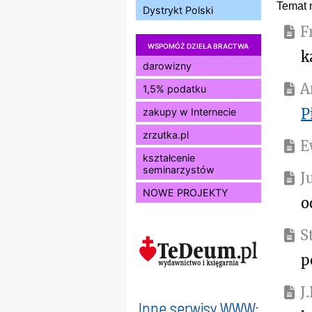
Temat 
Dystrykt Polski
F
WSPOMÓŻ DZIEŁA BRACTWA
k
darowizny
A
1,5% podatku
P
zakupy w Internecie
zrzutka.pl
E
kształcenie
seminarzystów
J
NOWE PROJEKTY
o
S
p
J
Inne serwisy WWW: