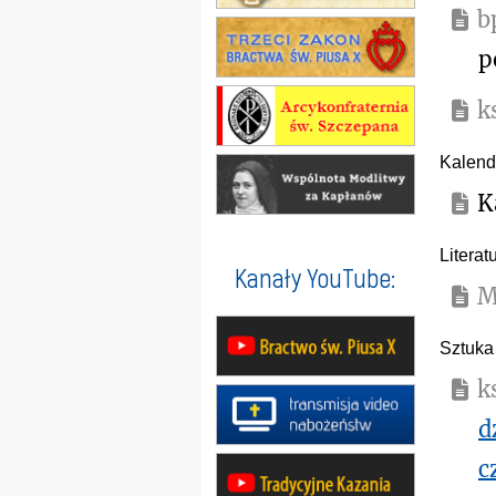
b
p
k
Kalenda
K
Literat
Kanały YouTube:
M
Sztuka
k
d
c