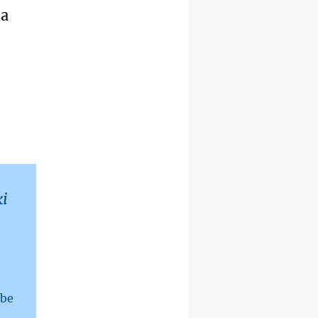
rekolekcje ignacjańskie dla
 a
kobiet
09–14.11
KRAKÓW
rekolekcje ignacjańskie dla
kobiet
09–14.11
BAJERZE
rekolekcje ignacjańskie dla
mężczyzn
23–28.11
WARSZAWA
rekolekcje ignacjańskie dla
kobiet
14–19.12
BAJERZE
rekolekcje ignacjańskie dla
kobiet
ki
14–19.12
WARSZAWA
rekolekcje ignacjańskie dla
mężczyzn
27.12.2026–01.01.2027
ZAWOJA
sylwestrowy wyjazd
integracyjny
lbe