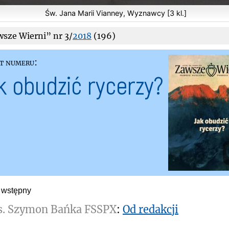
Św. Jana Marii Vianney, Wyznawcy [3 kl.]
sze Wierni” nr 3/
2018
(196)
t numeru:
k obudzić rycerzy?
ł wstępny
s. Szymon Bańka FSSPX
:
Od redakcji