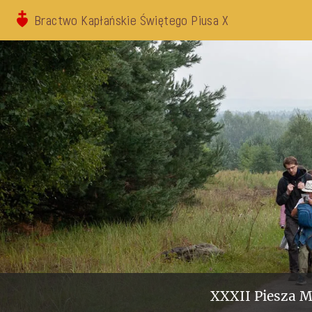
Bractwo Kapłańskie Świętego Piusa X
XXXII Piesza M