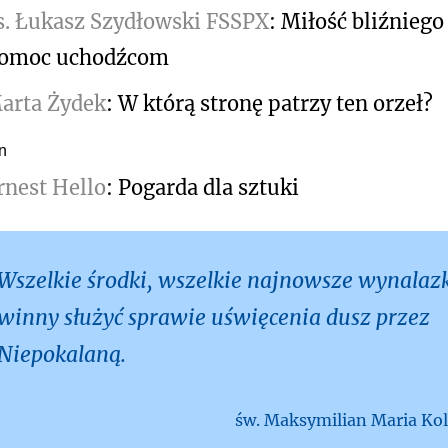
s. Łukasz Szydłowski FSSPX
: Miłość bliźniego
omoc uchodźcom
arta Żydek
: W którą stronę patrzy ten orzeł?
n
rnest Hello
: Pogarda dla sztuki
Wszelkie środki, wszelkie najnowsze wynalaz
winny służyć sprawie uświęcenia dusz przez
Niepokalaną.
św. Maksymilian Maria Ko