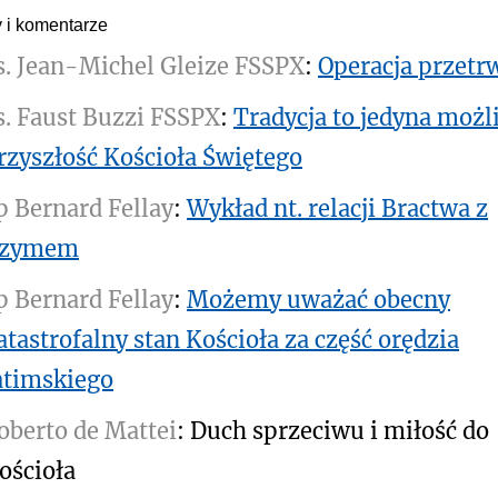
y i komentarze
s. Jean-Michel Gleize FSSPX
:
Operacja przetr
s. Faust Buzzi FSSPX
:
Tradycja to jedyna możl
rzyszłość Kościoła Świętego
p Bernard Fellay
:
Wykład nt. relacji Bractwa z
zymem
p Bernard Fellay
:
Możemy uważać obecny
atastrofalny stan Kościoła za część orędzia
atimskiego
oberto de Mattei
: Duch sprzeciwu i miłość do
ościoła