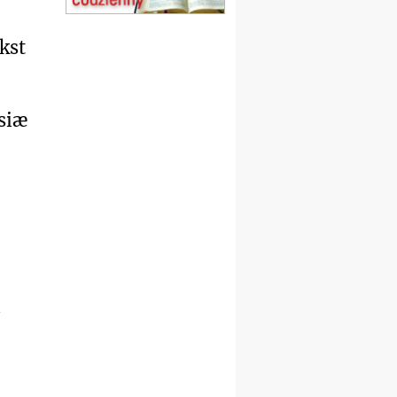
Msza św.
15.08
CZĘSTOCHOWA
kst
Msza św.
15.08
KOŁOBRZEG
Msza św.
16–22.08
BESKIDY
esiæ
obóz wędrowny dla
dziewcząt
16.08
KOŁOBRZEG
Msza św.
17–21.08
BAJERZE
rekolekcje franciszkańskie
20–22.08
GNIEZNO →
GIETRZWAŁD
Męska pielgrzymka
rowerowa
i
22.08
OPOLE
Msza św.
22.08
OPOLE
II Pielgrzymka Tradycji
Katolickiej na Górę św. Anny