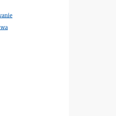
pielgrzymkę do Gietrzwałdu
12.09
wanie
wyjazd z Warszawy na
pielgrzymkę do Gietrzwałdu
iwa
14–19.09
DARŁOWO
wyjazd integracyjny
21–26.09
KRAKÓW
rekolekcje ignacjańskie dla
mężczyzn
21–26.09
BAJERZE
rekolekcje ignacjańskie dla
kobiet
21–26.09
KARPACZ
wyjazd integracyjny
05–10.10
BAJERZE
ZMIANA
rekolekcje maryjne dla
kobiet
19–24.10
KRAKÓW
rekolekcje maryjne dla
mężczyzn
26–31.10
WARSZAWA