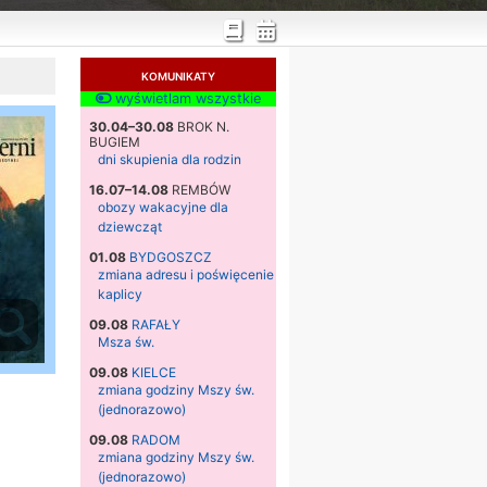
KOMUNIKATY
wyświetlam wszystkie
30.04–30.08
BROK N.
BUGIEM
dni skupienia dla rodzin
16.07–14.08
REMBÓW
obozy wakacyjne dla
dziewcząt
01.08
BYDGOSZCZ
zmiana adresu i poświęcenie
kaplicy
09.08
RAFAŁY
Msza św.
09.08
KIELCE
zmiana godziny Mszy św.
(jednorazowo)
09.08
RADOM
zmiana godziny Mszy św.
(jednorazowo)