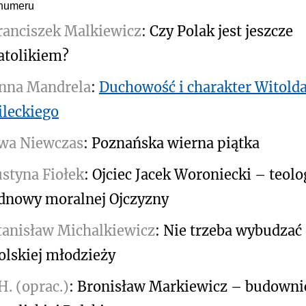
numeru
ranciszek Malkiewicz
: Czy Polak jest jeszcze
atolikiem?
nna Mandrela
:
Duchowość i charakter Witold
ileckiego
wa Niewczas
: Poznańska wierna piątka
ustyna Fiołek
: Ojciec Jacek Woroniecki – teolo
dnowy moralnej Ojczyzny
tanisław Michalkiewicz
: Nie trzeba wybudzać
olskiej młodzieży
.H. (oprac.)
: Bronisław Markiewicz – budowni