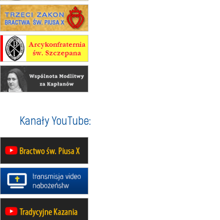
rekolekcje ignacjańskie dla
mężczyzn
30.08
RAFAŁY
Msza św.
30.08
GNIEZNO
integracyjne spotkanie wiernych
07–11.09
KASZUBY
ZMIANA
Rekolekcje w drodze
12.09
OLSZTYN
XII Pielgrzymka Tradycji
Katolickiej do Gietrzwałdu
Kanały YouTube:
12.09
wyjazd z Poznania przez
Gniezno i Bydgoszcz na
pielgrzymkę do Gietrzwałdu
12.09
wyjazd z Warszawy na
pielgrzymkę do Gietrzwałdu
14–19.09
DARŁOWO
wyjazd integracyjny
21–26.09
KRAKÓW