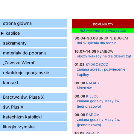
strona główna
KOMUNIKATY
wyświetlam wszystkie
kaplice
30.04–30.08
BROK N. BUGIEM
sakramenty
dni skupienia dla rodzin
16.07–14.08
REMBÓW
materiały do pobrania
obozy wakacyjne dla dziewcząt
„Zawsze Wierni”
01.08
BYDGOSZCZ
zmiana adresu i poświęcenie
rekolekcje ignacjańskie
kaplicy
kontakt
09.08
RAFAŁY
Msza św.
09.08
KIELCE
Bractwo św. Piusa X
zmiana godziny Mszy św.
(jednorazowo)
św. Pius X
09.08
RADOM
katechizm katolicki
zmiana godziny Mszy św.
(jednorazowo)
liturgia rzymska
10.08
RAFAŁY