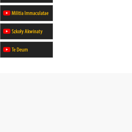
rekolekcje ignacjańskie dla
mężczyzn
21–26.09
BAJERZE
rekolekcje ignacjańskie dla kobiet
21–26.09
KARPACZ
wyjazd integracyjny
05–10.10
BAJERZE
ZMIANA
rekolekcje maryjne dla kobiet
19–24.10
KRAKÓW
rekolekcje maryjne dla mężczyzn
26–31.10
WARSZAWA
rekolekcje ignacjańskie dla kobiet
09–14.11
KRAKÓW
rekolekcje ignacjańskie dla kobiet
09–14.11
BAJERZE
rekolekcje ignacjańskie dla
mężczyzn
23–28.11
WARSZAWA
rekolekcje ignacjańskie dla kobiet
14–19.12
BAJERZE
rekolekcje ignacjańskie dla kobiet