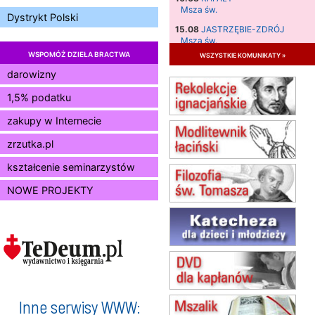
Msza św.
Dystrykt Polski
15.08
JASTRZĘBIE-ZDRÓJ
Msza św.
WSPOMÓŻ DZIEŁA BRACTWA
wszystkie komunikaty »
15.08
RADOM
Msza św.
darowizny
15.08
KIELCE
1,5% podatku
Msza św.
zakupy w Internecie
15.08
BUKOWIEC
zmiana godziny Mszy św.
zrzutka.pl
(jednorazowo)
15.08
SZCZECIN
kształcenie seminarzystów
zmiana godziny Mszy św.
NOWE PROJEKTY
(jednorazowo)
15.08
TCZEW
zmiana godziny Mszy św.
(jednorazowo)
15.08
NOWY SĄCZ
zmiana porządku nabożeństw
(jednorazowo)
15.08
KROSNO
Inne serwisy WWW:
Msza św.