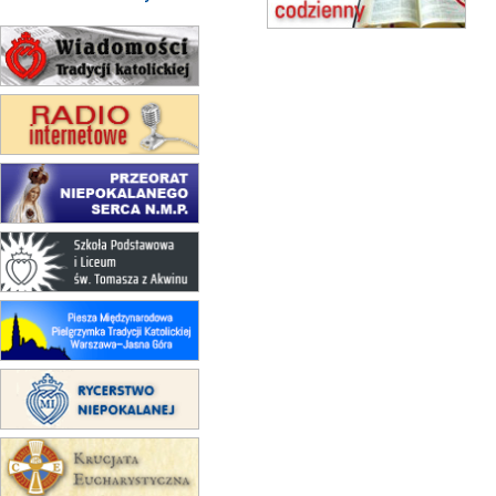
15.08
KOŁOBRZEG
Msza św.
16–22.08
BESKIDY
obóz wędrowny dla dziewcząt
16.08
KOŁOBRZEG
Msza św.
17–21.08
BAJERZE
rekolekcje franciszkańskie
20–22.08
GNIEZNO →
GIETRZWAŁD
Męska pielgrzymka rowerowa
22.08
OPOLE
Msza św.
22.08
OPOLE
II Pielgrzymka Tradycji Katolickiej
na Górę św. Anny
23–29.08
BESKIDY
obóz wędrowny dla chłopców
24–29.08
KRAKÓW
rekolekcje ignacjańskie dla kobiet
24–29.08
BAJERZE